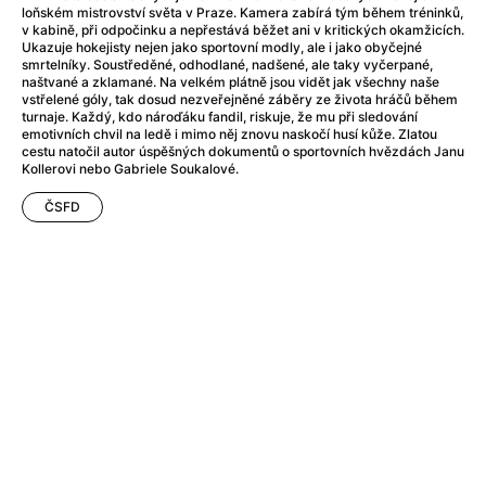
A Flower of Mine
(2024)
loňském mistrovství světa v Praze. Kamera zabírá tým během tréninků,
A Girl Named Willow
(2025)
v kabině, při odpočinku a nepřestává běžet ani v kritických okamžicích.
Ukazuje hokejisty nejen jako sportovní modly, ale i jako obyčejné
A Haunting in Venice
(2023)
smrtelníky. Soustředěné, odhodlané, nadšené, ale taky vyčerpané,
A Hero
(2021)
naštvané a zklamané. Na velkém plátně jsou vidět jak všechny naše
vstřelené góly, tak dosud nezveřejněné záběry ze života hráčů během
A Man Called Otto
(2022)
turnaje. Každý, kdo nároďáku fandil, riskuje, že mu při sledování
A Man Called Ove
(2015)
emotivních chvil na ledě i mimo něj znovu naskočí husí kůže. Zlatou
cestu natočil autor úspěšných dokumentů o sportovních hvězdách Janu
A man who stood in the way
(2023)
Kollerovi nebo Gabriele Soukalové.
A Minecraft Movie
(2025)
ČSFD
A Pint of Ink
(2026)
A Private Life
(2025)
A Quiet Place: Day One
(2024)
A Real Pain
(2024)
A Sensitive Person
(2023)
A Thousand and One Nights
(1974)
A Whole Life
(2023)
Aalto: Architect of Emotions
(2020)
ABBA: The Movie - Fan Event
(1977)
About My Father
(2023)
Actress
(2024)