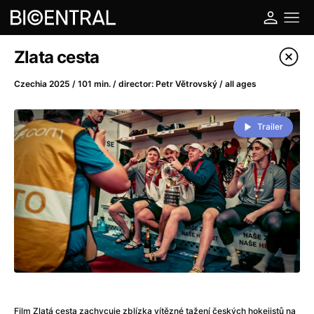
Film's catalog
Zlata cesta
Filter program
Czechia 2025 / 101 min. / director: Petr Větrovský / all ages
A
-
Trailer
A Big Bold Beautiful Journey
(2025)
A Cat's Life
(2022)
A Chiara
(2021)
A Colourful Dream
(2020)
A Complete Unknown
(2024)
A Deadly Invention
(1958)
A Different Man
(2024)
A Difficult Year
(2023)
A Disturbance in the Force
(2023)
Film Zlatá cesta zachycuje zblízka vítězné tažení českých hokejistů na