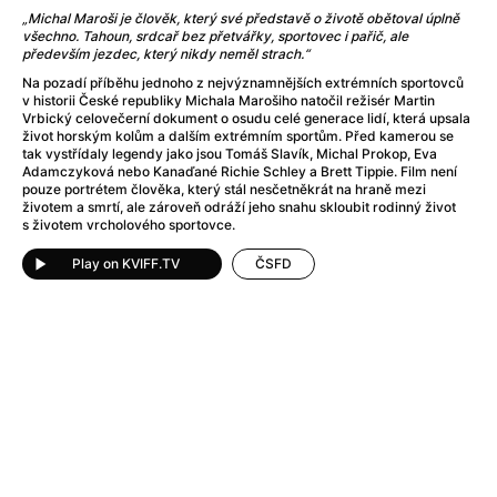
A Flower of Mine
(2024)
„Michal Maroši je člověk, který své představě o životě obětoval úplně
A Girl Named Willow
(2025)
všechno. Tahoun, srdcař bez přetvářky, sportovec i pařič, ale
především jezdec, který nikdy neměl strach.“
A Haunting in Venice
(2023)
A Hero
(2021)
Na pozadí příběhu jednoho z nejvýznamnějších extrémních sportovců
v historii České republiky Michala Marošiho natočil režisér Martin
A Man Called Otto
(2022)
Vrbický celovečerní dokument o osudu celé generace lidí, která upsala
A Man Called Ove
(2015)
život horským kolům a dalším extrémním sportům. Před kamerou se
tak vystřídaly legendy jako jsou Tomáš Slavík, Michal Prokop, Eva
A man who stood in the way
(2023)
Adamczyková nebo Kanaďané Richie Schley a Brett Tippie. Film není
A Minecraft Movie
(2025)
pouze portrétem člověka, který stál nesčetněkrát na hraně mezi
životem a smrtí, ale zároveň odráží jeho snahu skloubit rodinný život
A Private Life
(2025)
s životem vrcholového sportovce.
A Quiet Place: Day One
(2024)
Play on KVIFF.TV
ČSFD
A Real Pain
(2024)
A Sensitive Person
(2023)
A Thousand and One Nights
(1974)
A Whole Life
(2023)
Aalto: Architect of Emotions
(2020)
ABBA: The Movie - Fan Event
(1977)
About My Father
(2023)
Actress
(2024)
Adam Ondra: Pushing the Limit
(2022)