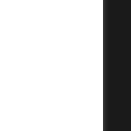
+
+
+
+
+