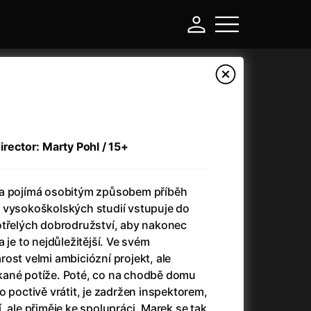
irector: Marty Pohl / 15+
la pojímá osobitým způsobem příběh
 vysokoškolských studií vstupuje do
otřelých dobrodružství, aby nakonec
 je to nejdůležitější. Ve svém
-
ost velmi ambiciózní projekt, ale
kané potíže. Poté, co na chodbě domu
Ant-Man and Wasp: Quantumania
(2023)
o poctivě vrátit, je zadržen inspektorem,
Antichrist
(2009)
, ale přiměje ke spolupráci. Marek se tak