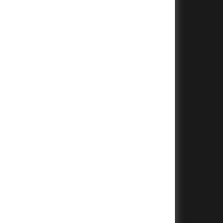
+
+
+
+