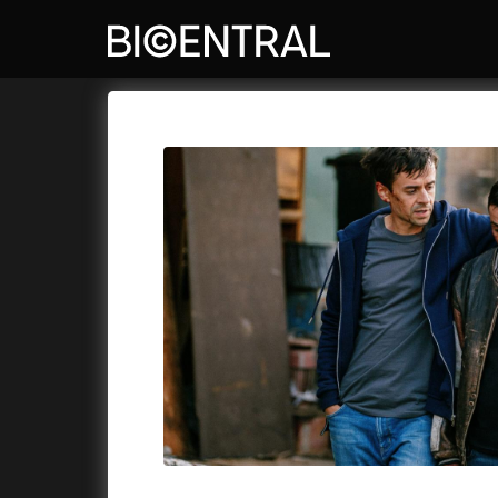
Film's catalog
Bio Central
Cykly a
A
A Big Bold Beautiful Journey
(2025)
Aalto: A
A Cat's Life
(2022)
ABBA: Th