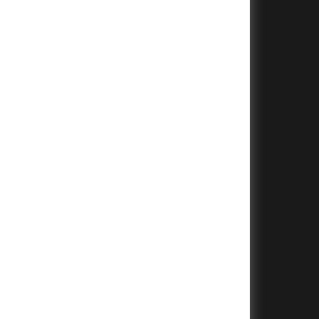
+
+
+
+
+