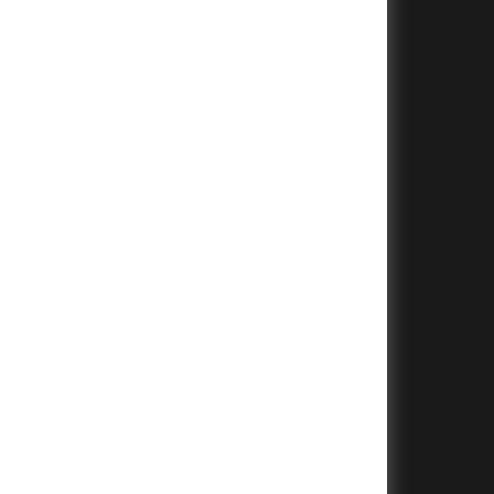
+
+
+
+