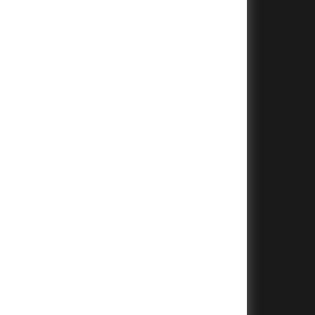
+
+
+
+