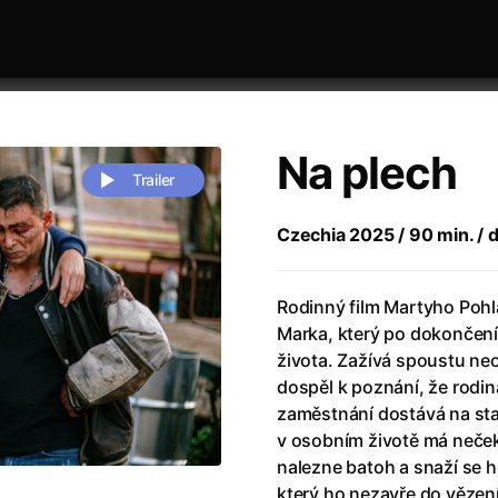
Na plech
Trailer
Czechia 2025 / 90 min. / d
 festivaly
Sort by alphabet
Rodinný film Martyho Poh
Marka, který po dokončení
života. Zažívá spoustu ne
dospěl k poznání, že rodina
zaměstnání dostává na star
v osobním životě má neče
rchitect of Emotions
(2020)
Alpha
(2025)
nalezne batoh a snaží se h
e Movie - Fan Event
(1977)
Amelie
(2001)
který ho nezavře do vězení