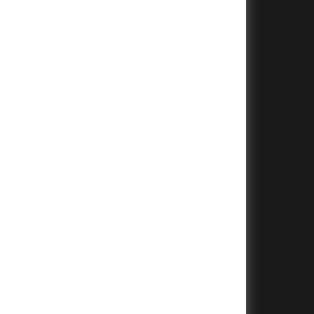
+
+
+
+
+