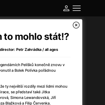
 to mohlo stát!?
director: Petr Zahrádka / all ages
legendárních Pelíšků konečně znovu v
Donutil a Bolek Polívka pořádnou
-
 že ty největší rozdíly mezi lidmi mohou
race, se představí také Jitka
Another Round (2025)
(2025)
rová, Simona Lewandovská, Jiří
Ant-Man and Wasp: Quantumania
(2023)
eza Blažková a Filip Červenka.