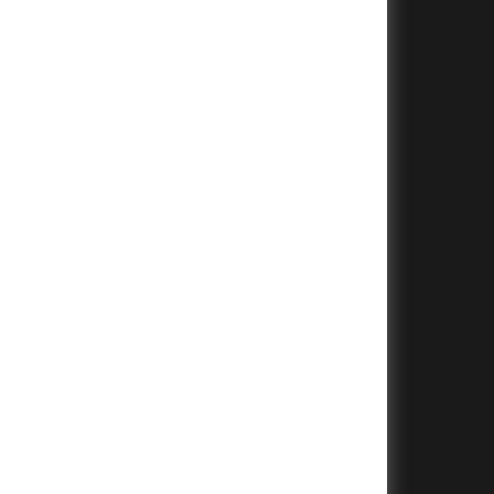
+
+
+
+