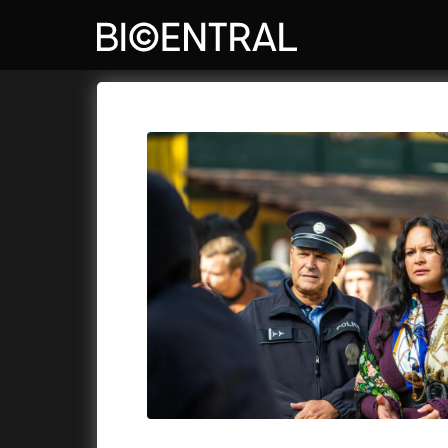
Film's catalog
Bio Central
Cykly a
A
A Big Bold Beautiful Journey
(2025)
A Whole 
A Cat's Life
(2022)
Aalto: A