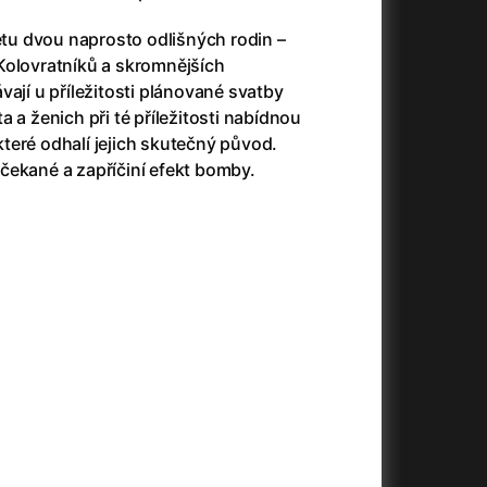
Antichrist
(2009)
řetu dvou naprosto odlišných rodin –
025)
Antlers
(2021)
Kolovratníků a skromnějších
Apocalypse Now: Final Cut
(1979)
vají u příležitosti plánované svatby
Apples
(2020)
 a ženich při té příležitosti nabídnou
Aquaman and the Lost Kingdom
(2023)
teré odhalí jejich skutečný původ.
And the King Said, What a Fantastic Machine
Architektura ČSSR 58–89
(2023)
(2024)
čekané a zapříčiní efekt bomby.
22)
Arco
(2025)
André Rieu's 2025 Maastricht Concert: Waltz the Night Away!
Arenas
(2024)
(2025)
ion
(2024)
Armand
(2024)
e
(2024)
Arnie & Barney: The Water Quest
(2026)
23)
Arthur the King
(2024)
Arved
(2022)
Ashes
(2025)
Asterix & Obelix: The Silk Road
(2023)
Asterix: Mansions of the Gods
(2015)
Asteroid City
(2023)
c
(2024)
At Full Throttle
(2021)
Avatar
(2009)
Avatar: Fire and Ash
(2025)