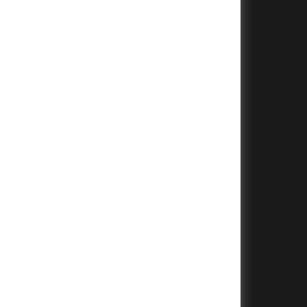
+
+
+
+
+