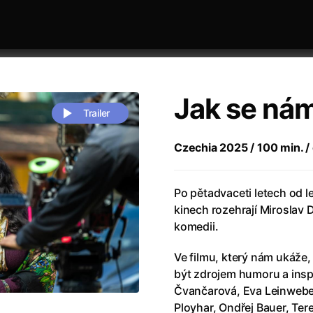
Jak se nám
Trailer
Czechia 2025 / 100 min. / 
 festivaly
Sort by alphabet
Po pětadvaceti letech od 
kinech rozehrají Miroslav 
komedii.
Ve filmu, který nám ukáže,
být zdrojem humoru a inspi
Life
(2023)
Alma & Oskar
(2023)
Čvančarová, Eva Leinwebe
rchitect of Emotions
(2020)
Alpha
(2025)
Ployhar, Ondřej Bauer, Ter