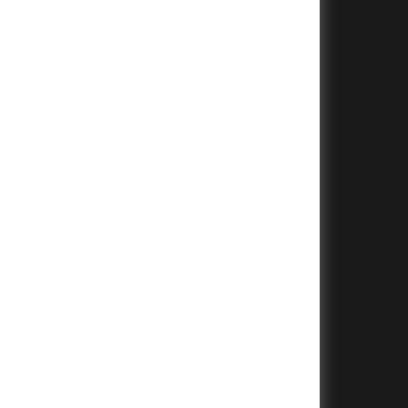
+
+
+
+