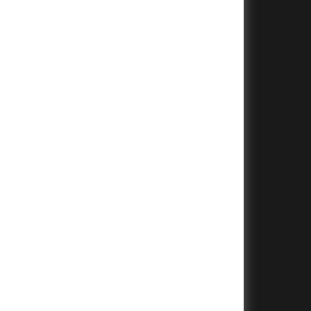
+
+
+
+