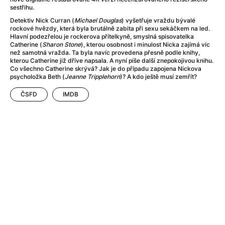
After Party
(2024)
sestřihu.
After: Odloučení
(2023)
Detektiv Nick Curran (
Michael Douglas
) vyšetřuje vraždu bývalé
After: Pouto
(2022)
rockové hvězdy, která byla brutálně zabita při sexu sekáčkem na led.
Hlavní podezřelou je rockerova přítelkyně, smyslná spisovatelka
Aftersun
(2022)
Catherine (
Sharon Stone
), kterou osobnost i minulost Nicka zajímá víc
Agent 69 Jensen: Ve znamení štíra
(1977)
než samotná vražda. Ta byla navíc provedena přesně podle knihy,
kterou Catherine již dříve napsala. A nyní píše další znepokojivou knihu.
Agent Čuník
(2024)
Co všechno Catherine skrývá? Jak je do případu zapojena Nickova
Agenti štěstí
(2024)
psycholožka Beth (
Jeanne Tripplehorn
)? A kdo ještě musí zemřít?
Ahoj a díky!
(2025)
ČSFD
IMDB
Air: Zrození legendy
(2023)
Akce Monaco
(2025)
Alibi na klíč: Den D
(2023)
Alita: Bojový Anděl
(2019)
Alma a Oskar
(2023)
Alpha
(2025)
Amatér
(2025)
Amélie z Montmartru
(2001)
Amerikánka
(2024)
AMOOSED: losí odysea
(2025)
Anakonda
(2025)