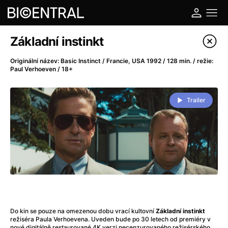
Katalog filmů
Základní instinkt
Filtrovat program
Originální název: Basic Instinct / Francie, USA 1992 / 128 min. / režie:
Paul Verhoeven / 18+
A
-
Trailer
A do kuchyně!
(2022)
A je to tady zas!
(2026)
A máme, co jsme chtěli
(2023)
A pak přišla láska...
(2022)
Aalto: Architektura emocí
(2020)
ABBA: The Movie - Fan Event
(1977)
Ada
(2021)
Adam Ondra: Posunout hranice
(2022)
Do kin se pouze na omezenou dobu vrací kultovní
Základní instinkt
Addamsova rodina 2
(2021)
režiséra Paula Verhoevena. Uveden bude po 30 letech od premiéry v
nové digitálně restaurované 4K verzi necenzurovaného režisérského