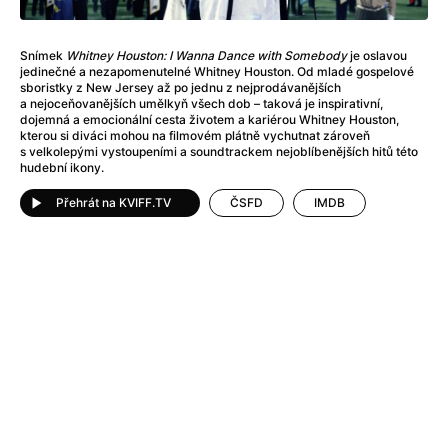
After Party
(2024)
After: Odloučení
(2023)
After: Pouto
(2022)
Snímek
Whitney Houston:
I Wanna Dance with Somebody
je oslavou
jedinečné a nezapomenutelné Whitney Houston. Od mladé gospelové
Aftersun
(2022)
sboristky z New Jersey až po jednu z nejprodávanějších
Agent 69 Jensen: Ve znamení štíra
(1977)
a nejoceňovanějších umělkyň všech dob – taková je inspirativní,
dojemná a emocionální cesta životem a kariérou Whitney Houston,
Agent Čuník
(2024)
kterou si diváci mohou na filmovém plátně vychutnat zároveň
Agenti štěstí
(2024)
s velkolepými vystoupeními a soundtrackem nejoblíbenějších hitů této
hudební ikony.
Ahoj a díky!
(2025)
Air: Zrození legendy
(2023)
Přehrát na KVIFF.TV
ČSFD
IMDB
Akce Monaco
(2025)
Alibi na klíč: Den D
(2023)
Alita: Bojový Anděl
(2019)
Alma a Oskar
(2023)
Alpha
(2025)
Amatér
(2025)
Amélie z Montmartru
(2001)
Amerikánka
(2024)
AMOOSED: losí odysea
(2025)
Anakonda
(2025)