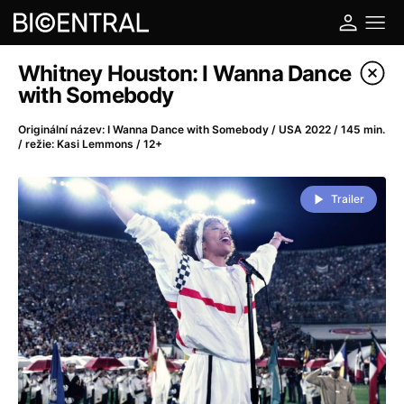
Katalog filmů
Whitney Houston: I Wanna Dance
with Somebody
Filtrovat program
Originální název: I Wanna Dance with Somebody / USA 2022 / 145 min.
/ režie: Kasi Lemmons / 12+
A
-
Trailer
A do kuchyně!
(2022)
A je to tady zas!
(2026)
A máme, co jsme chtěli
(2023)
A pak přišla láska...
(2022)
Aalto: Architektura emocí
(2020)
ABBA: The Movie - Fan Event
(1977)
Ada
(2021)
Adam Ondra: Posunout hranice
(2022)
Addamsova rodina 2
(2021)