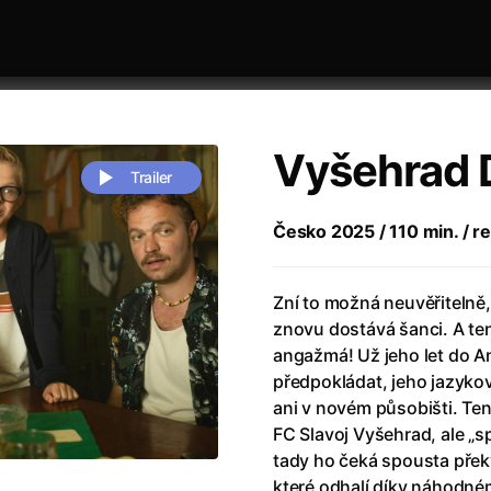
Vyšehrad 
Trailer
Česko 2025 / 110 min. / re
 festivaly
Řazení dle abecedy
Zní to možná neuvěřitelně
znovu dostává šanci. A te
angažmá! Už jeho let do An
předpokládat, jeho jazyk
ani v novém působišti. Te
FC Slavoj Vyšehrad, ale „
zení legendy
(2023)
Andrea Bocelli 30: Oslava jubile
tady ho čeká spousta přek
naco
(2025)
Andrea Bocelli: Because I Believ
které odhalí díky náhodn