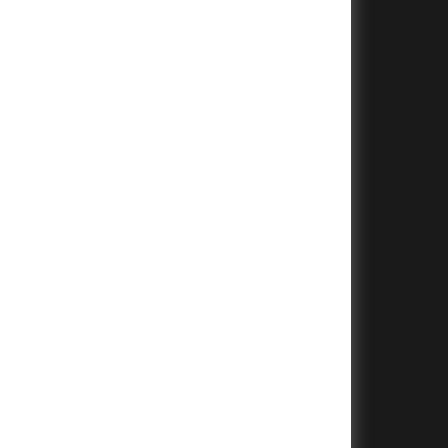
+
+
+
+
+