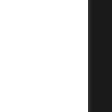
+
+
+
+