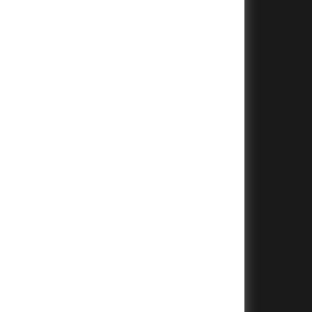
+
+
+
+
+