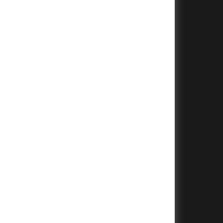
+
+
+
+