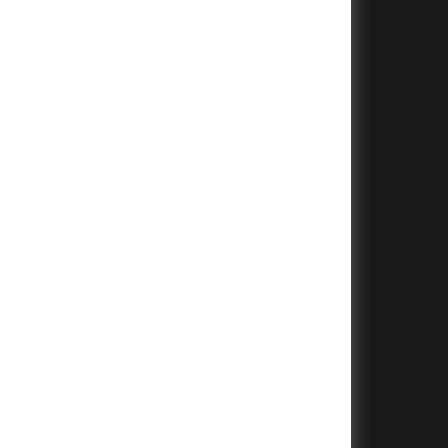
+
+
+
+