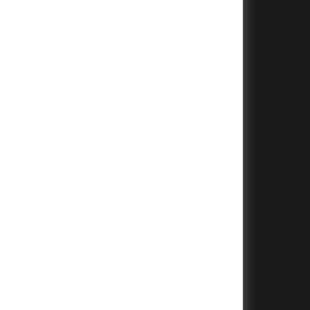
+
+
+
+