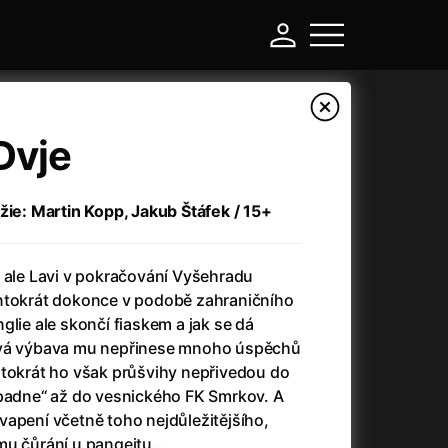
Dvje
žie: Martin Kopp, Jakub Štáfek / 15+
, ale Lavi v pokračování Vyšehradu
ntokrát dokonce v podobě zahraničního
glie ale skončí fiaskem a jak se dá
ová výbava mu nepřinese mnoho úspěchů
-
ntokrát ho však průšvihy nepřivedou do
spadne“ až do vesnického FK Smrkov. A
a
(2024)
Asterix a Obelix: Říše středu
(2023)
vapení včetně toho nejdůležitějšího,
e
(2024)
Asterix: Sídliště bohů
(2015)
ému čůrání u pangejtu…