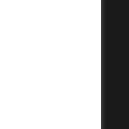
+
+
+
+