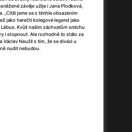
23)
Asteroid City
(2023)
sněžené závěje užije i Jana Plodková,
Ať prší
(2025)
. „Cítili jsme se s tímhle obsazením
Atlas ptáků
(2021)
než jako herečtí kolegové legend jako
Audience | NT Live
(2013)
a Lábus. Kvůli našim záchvatům smíchu
Avatar
(2009)
y i stopnout. Ale rozhodně to stálo za
(2023)
Avatar: Oheň a popel
(2025)
 a Václav Neužil s tím, že se diváci u
Avatar: The Way of Water
(2022)
ně nudit nebudou.
Až na konec světa
(2024)
(2023)
Až na věky
(2024)
Až přijde kocour
(1963)
)
Až vyjde měsíc
(2012)
Až zařve lev
(2022)
Aznavour
(2024)
010)