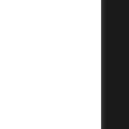
+
+
+
+