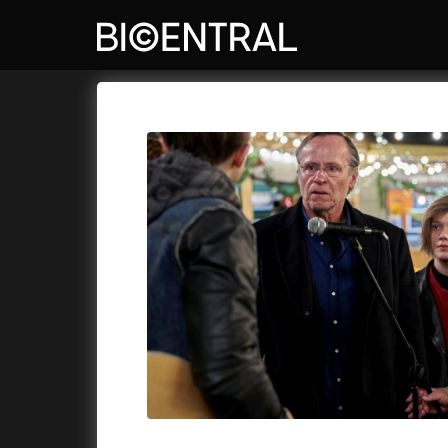
Katalog filmů
Bio Central
Cykly a
A
A do kuchyně!
(2022)
Air: Zro
A je to tady zas!
(2026)
Akce Mo