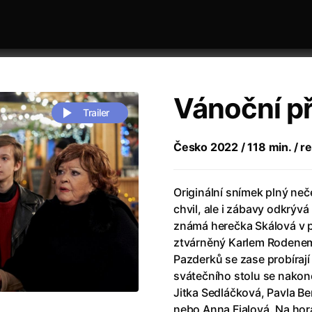
Vánoční p
Trailer
Česko 2022 / 118 min. / re
 festivaly
Řazení dle abecedy
Originální snímek plný ne
chvil, ale i zábavy odkrývá
známá herečka Skálová v p
ztvárněný Karlem Rodenem ř
Pazderků se zase probírají
svátečního stolu se nakone
zení legendy
(2023)
Andrea Bocelli 30: Oslava jubile
Jitka Sedláčková, Pavla B
naco
(2025)
Andrea Bocelli: Because I Believ
nebo Anna Fialová. Na hor