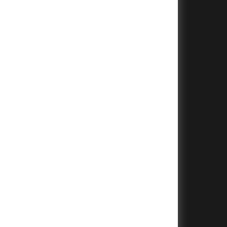
+
+
+
+
+