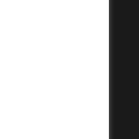
+
+
+
+