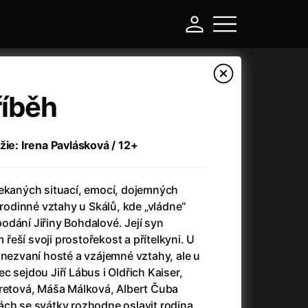
říběh
žie: Irena Pavlásková / 12+
čekaných situací, emocí, dojemných
 rodinné vztahy u Skálů, kde „vládne“
odání Jiřiny Bohdalové. Její syn
eší svoji prostořekost a přítelkyni. U
-
 nezvaní hosté a vzájemné vztahy, ale u
c sejdou Jiří Lábus i Oldřich Kaiser,
a
(2024)
Asterix a Obelix: Říše středu
(2023)
eretová, Máša Málková, Albert Čuba
e
(2024)
Asterix: Sídliště bohů
(2015)
ách se svátky rozhodne oslavit rodina