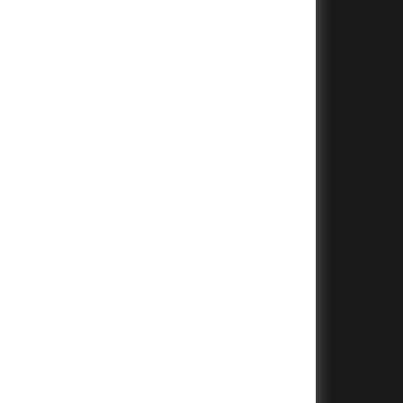
+
+
+
+
+