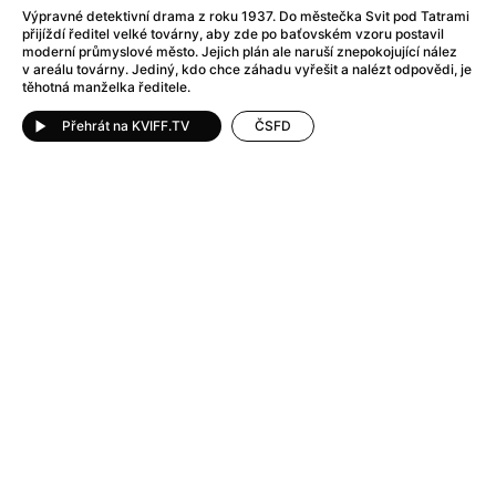
After Party
(2024)
Výpravné detektivní drama z roku 1937. Do městečka Svit pod Tatrami
After: Odloučení
(2023)
přijíždí ředitel velké továrny, aby zde po baťovském vzoru postavil
moderní průmyslové město. Jejich plán ale naruší znepokojující nález
After: Pouto
(2022)
v areálu továrny. Jediný, kdo chce záhadu vyřešit a nalézt odpovědi, je
Aftersun
(2022)
těhotná manželka ředitele.
Agent 69 Jensen: Ve znamení štíra
(1977)
Přehrát na KVIFF.TV
ČSFD
Agent Čuník
(2024)
Agenti štěstí
(2024)
Ahoj a díky!
(2025)
Air: Zrození legendy
(2023)
Akce Monaco
(2025)
Alibi na klíč: Den D
(2023)
Alita: Bojový Anděl
(2019)
Alma a Oskar
(2023)
Alpha
(2025)
Amatér
(2025)
Amélie z Montmartru
(2001)
Amerikánka
(2024)
AMOOSED: losí odysea
(2025)
Anakonda
(2025)