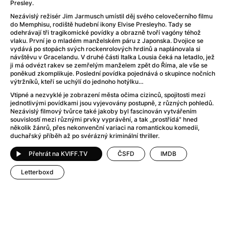
After Party
(2024)
Presley.
After: Odloučení
(2023)
Nezávislý režisér Jim Jarmusch umístil děj svého celovečerního filmu
do Memphisu, rodiště hudební ikony Elvise Presleyho. Tady se
After: Pouto
(2022)
odehrávají tři tragikomické povídky a obrazně tvoří vagóny téhož
Aftersun
(2022)
vlaku. První je o mladém manželském páru z Japonska. Dvojice se
vydává po stopách svých rockenrolových hrdinů a naplánovala si
Agent 69 Jensen: Ve znamení štíra
(1977)
návštěvu v Gracelandu. V druhé části Italka Lousia čeká na letadlo, jež
Agent Čuník
(2024)
ji má odvézt rakev se zemřelým manželem zpět do Říma, ale vše se
poněkud zkomplikuje. Poslední povídka pojednává o skupince nočních
Agenti štěstí
(2024)
výtržníků, kteří se uchýlí do jednoho hotýlku…
Ahoj a díky!
(2025)
Vtipné a nezvyklé je zobrazení města očima cizinců, spojitosti mezi
Air: Zrození legendy
(2023)
jednotlivými povídkami jsou vyjevovány postupně, z různých pohledů.
Nezávislý filmový tvůrce také jakoby byl fascinován vytvářením
Akce Monaco
(2025)
souvislostí mezi různými prvky vyprávění, a tak „prostřídá" hned
Alibi na klíč: Den D
(2023)
několik žánrů, přes nekonvenční variaci na romantickou komedii,
duchařský příběh až po svérázný kriminální thriller.
Alita: Bojový Anděl
(2019)
Alma a Oskar
(2023)
Přehrát na KVIFF.TV
ČSFD
IMDB
Alpha
(2025)
Letterboxd
Amatér
(2025)
Amélie z Montmartru
(2001)
Amerikánka
(2024)
AMOOSED: losí odysea
(2025)
Anakonda
(2025)