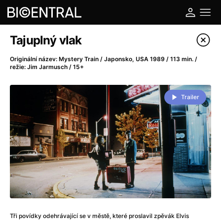
Katalog filmů
Tajuplný vlak
Filtrovat program
Originální název: Mystery Train / Japonsko, USA 1989 / 113 min. /
režie: Jim Jarmusch / 15+
A
-
Trailer
A do kuchyně!
(2022)
A je to tady zas!
(2026)
A máme, co jsme chtěli
(2023)
A pak přišla láska...
(2022)
Aalto: Architektura emocí
(2020)
ABBA: The Movie - Fan Event
(1977)
Ada
(2021)
Adam Ondra: Posunout hranice
(2022)
Addamsova rodina 2
(2021)
Tři povídky odehrávající se v městě, které proslavil zpěvák Elvis