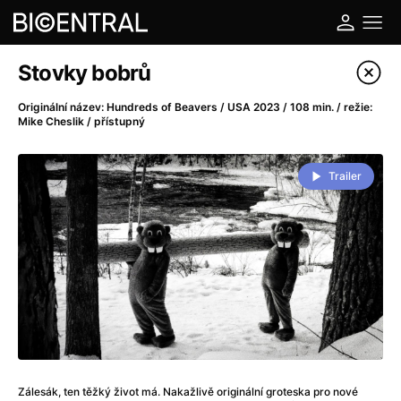
Katalog filmů
Stovky bobrů
Filtrovat program
Originální název: Hundreds of Beavers / USA 2023 / 108 min. / režie:
Mike Cheslik / přístupný
A
-
Trailer
A do kuchyně!
(2022)
A je to tady zas!
(2026)
A máme, co jsme chtěli
(2023)
A pak přišla láska...
(2022)
Aalto: Architektura emocí
(2020)
ABBA: The Movie - Fan Event
(1977)
Ada
(2021)
Adam Ondra: Posunout hranice
(2022)
Addamsova rodina 2
(2021)
Zálesák, ten těžký život má. Nakažlivě originální groteska pro nové