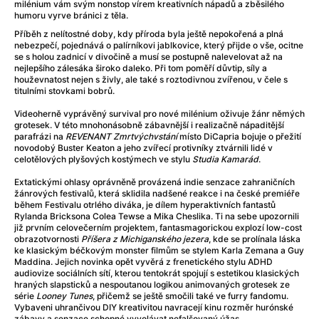
After Party
(2024)
milénium vám svým nonstop vírem kreativních nápadů a zběsilého
humoru vyrve bránici z těla.
After: Odloučení
(2023)
Příběh z nelítostné doby, kdy příroda byla ještě nepokořená a plná
After: Pouto
(2022)
nebezpečí, pojednává o palírníkovi jablkovice, který přijde o vše, ocitne
Aftersun
(2022)
se s holou zadnicí v divočině a musí se postupně nalevelovat až na
nejlepšího zálesáka široko daleko. Při tom poměří důvtip, síly a
Agent 69 Jensen: Ve znamení štíra
(1977)
houževnatost nejen s živly, ale také s roztodivnou zvířenou, v čele s
Agent Čuník
(2024)
titulními stovkami bobrů.
Agenti štěstí
(2024)
Videoherně vyprávěný survival pro nové milénium oživuje žánr němých
Ahoj a díky!
(2025)
grotesek. V této mnohonásobně zábavnější i realizačně nápaditější
parafrázi na
REVENANT Zmrtvýchvstání
místo DiCapria bojuje o přežití
Air: Zrození legendy
(2023)
novodobý Buster Keaton a jeho zvířecí protivníky ztvárnili lidé v
Akce Monaco
(2025)
celotělových plyšových kostýmech ve stylu
Studia Kamarád
.
Alibi na klíč: Den D
(2023)
Extatickými ohlasy oprávněně provázená indie senzace zahraničních
Alita: Bojový Anděl
(2019)
žánrových festivalů, která sklidila nadšené reakce i na české premiéře
během Festivalu otrlého diváka, je dílem hyperaktivních fantastů
Alma a Oskar
(2023)
Rylanda Bricksona Colea Tewse a Mika Cheslika. Ti na sebe upozornili
Alpha
(2025)
již prvním celovečerním projektem, fantasmagorickou explozí low-cost
obrazotvornosti
Příšera z Michiganského jezera
, kde se prolínala láska
Amatér
(2025)
ke klasickým béčkovým monster filmům se stylem Karla Zemana a Guy
Amélie z Montmartru
(2001)
Maddina. Jejich novinka opět vyvěrá z frenetického stylu ADHD
audiovize sociálních sítí, kterou tentokrát spojují s estetikou klasických
Amerikánka
(2024)
hraných slapsticků a nespoutanou logikou animovaných grotesek ze
AMOOSED: losí odysea
(2025)
série
Looney Tunes
, přičemž se ještě smočili také ve furry fandomu.
Vybaveni uhrančivou DIY kreativitou navracejí kinu rozměr hurónské
Anakonda
(2025)
zábavy a senzace schopné vyvolávat nefalšovaný úžas.