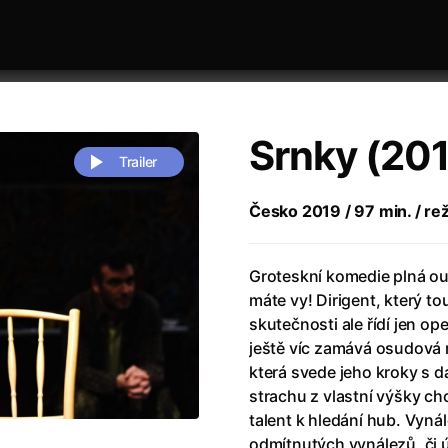
Srnky (20
Trailer
Česko 2019 / 97 min. / re
 festivaly
Řazení dle abecedy
Groteskní komedie plná out
máte vy! Dirigent, který t
skutečnosti ale řídí jen op
ještě víc zamává osudová 
která svede jeho kroky s d
strachu z vlastní výšky ch
zení legendy
(2023)
Andrea Bocelli 30: Oslava jubile
talent k hledání hub. Vyná
naco
(2025)
Andrea Bocelli: Because I Believ
odmítnutých vynálezů, či 