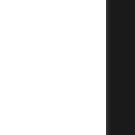
+
+
+
+
+