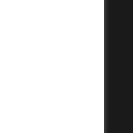
+
+
+
+