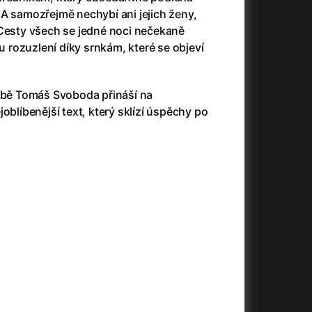
23)
Asteroid City
(2023)
A samozřejmě nechybí ani jejich ženy,
Ať prší
(2025)
 Cesty všech se jedné noci nečekaně
Atlas ptáků
(2021)
ou rozuzlení díky srnkám, které se objeví
Audience | NT Live
(2013)
Avatar
(2009)
(2023)
Avatar: Oheň a popel
(2025)
sobě Tomáš Svoboda přináší na
Avatar: The Way of Water
(2022)
oblíbenější text, který sklízí úspěchy po
Až na konec světa
(2024)
.
(2023)
Až na věky
(2024)
Až přijde kocour
(1963)
)
Až vyjde měsíc
(2012)
Až zařve lev
(2022)
Aznavour
(2024)
010)