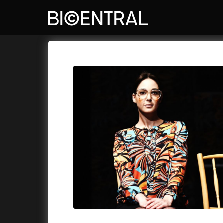
Katalog filmů
Bio Central
Cykly a
A
A do kuchyně!
(2022)
Air: Zro
A je to tady zas!
(2026)
Akce Mo