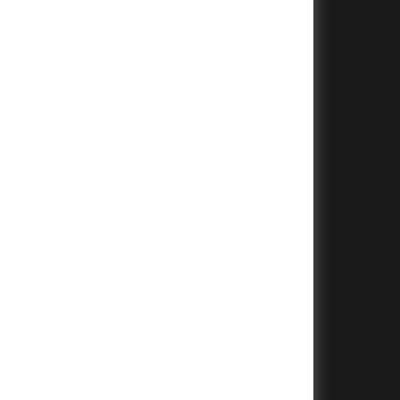
+
+
+
+