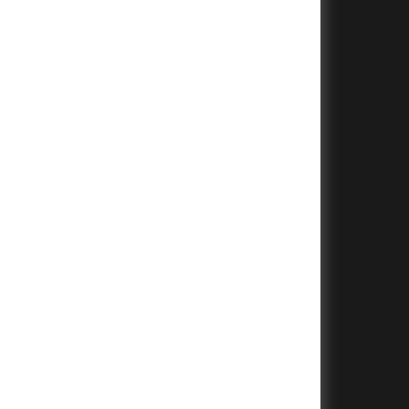
+
+
+
+