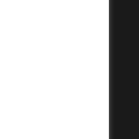
+
+
+
+
+