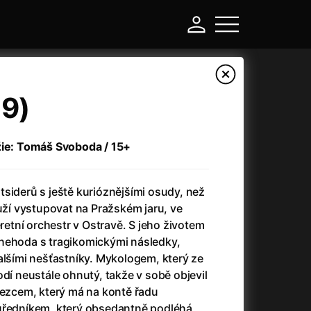
19)
žie: Tomáš Svoboda / 15+
siderů s ještě kurióznějšími osudy, než
ouží vystupovat na Pražském jaru, ve
eretní orchestr v Ostravě. S jeho životem
nehoda s tragikomickými následky,
-
alšími nešťastníky. Mykologem, který ze
odí neustále ohnutý, takže v sobě objevil
a
(2024)
Asterix a Obelix: Říše středu
(2023)
lezcem, který má na kontě řadu
e
(2024)
Asterix: Sídliště bohů
(2015)
úředníkem, který obsedantně podléhá