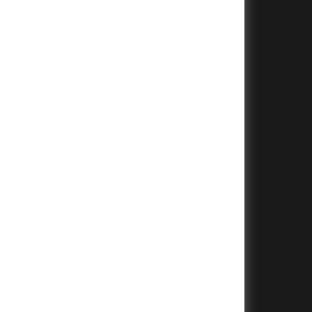
+
+
+
+