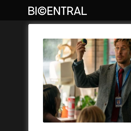
Katalog filmů
Bio Central
Cykly a
A
A do kuchyně!
(2022)
Air: Zro
A je to tady zas!
(2026)
Akce Mo