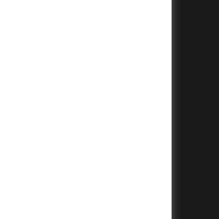
+
+
+
+
+