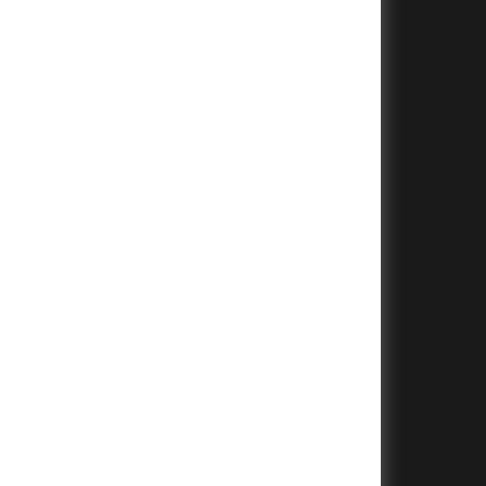
+
+
+
+