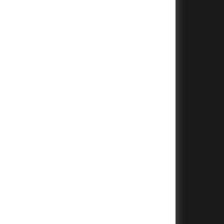
+
+
+
+
+