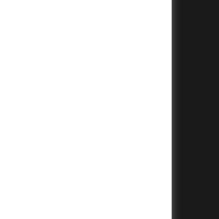
+
+
+
+