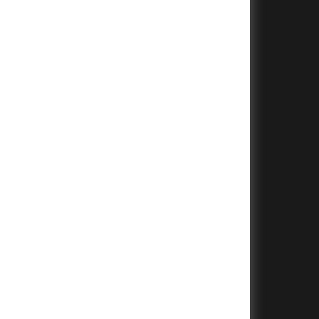
+
+
+
+