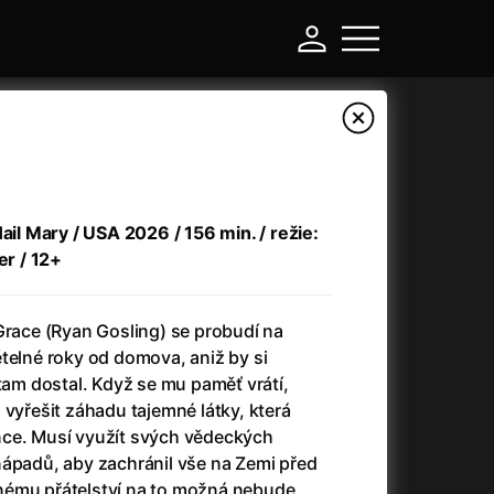
Hail Mary / USA 2026 / 156 min. / režie:
er / 12+
Grace (Ryan Gosling) se probudí na
telné roky od domova, aniž by si
 tam dostal. Když se mu paměť vrátí,
-
 vyřešit záhadu tajemné látky, která
nce. Musí využít svých vědeckých
a
(2024)
Asterix a Obelix: Říše středu
(2023)
nápadů, aby zachránil vše na Zemi před
e
(2024)
Asterix: Sídliště bohů
(2015)
nému přátelství na to možná nebude