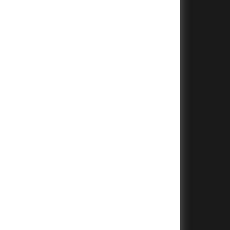
+
+
+
+