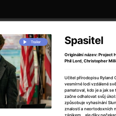
Spasitel
Trailer
Originální název: Project 
Phil Lord, Christopher Mill
 festivaly
Řazení dle abecedy
Učitel přírodopisu Ryland 
vesmírné lodi vzdálené svě
pamatoval, kdo je a jak se
začne odhalovat svůj úkol:
způsobuje vyhasínání Slu
zení legendy
(2023)
Andrea Bocelli 30: Oslava jubile
znalostí a neortodoxních 
naco
(2025)
Andrea Bocelli: Because I Believ
zánikem… ale díky nečeka