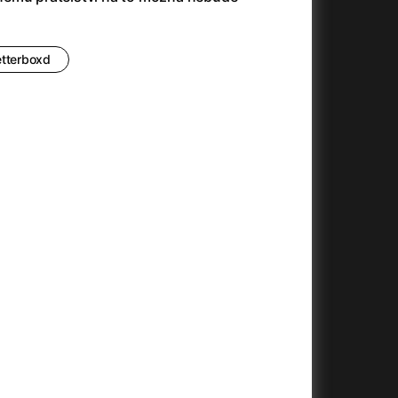
23)
Asteroid City
(2023)
Ať prší
(2025)
Atlas ptáků
(2021)
etterboxd
Audience | NT Live
(2013)
Avatar
(2009)
(2023)
Avatar: Oheň a popel
(2025)
Avatar: The Way of Water
(2022)
Až na konec světa
(2024)
(2023)
Až na věky
(2024)
Až přijde kocour
(1963)
)
Až vyjde měsíc
(2012)
Až zařve lev
(2022)
Aznavour
(2024)
010)