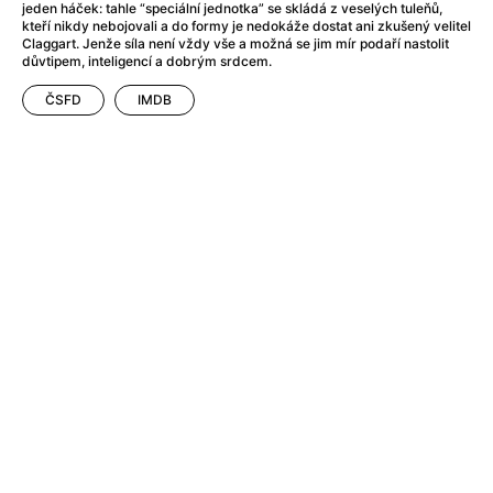
After Party
(2024)
jeden háček: tahle “speciální jednotka” se skládá z veselých tuleňů,
kteří nikdy nebojovali a do formy je nedokáže dostat ani zkušený velitel
After: Odloučení
(2023)
Claggart. Jenže síla není vždy vše a možná se jim mír podaří nastolit
After: Pouto
(2022)
důvtipem, inteligencí a dobrým srdcem.
Aftersun
(2022)
ČSFD
IMDB
Agent 69 Jensen: Ve znamení štíra
(1977)
Agent Čuník
(2024)
Agenti štěstí
(2024)
Ahoj a díky!
(2025)
Air: Zrození legendy
(2023)
Akce Monaco
(2025)
Alibi na klíč: Den D
(2023)
Alita: Bojový Anděl
(2019)
Alma a Oskar
(2023)
Alpha
(2025)
Amatér
(2025)
Amélie z Montmartru
(2001)
Amerikánka
(2024)
AMOOSED: losí odysea
(2025)
Anakonda
(2025)