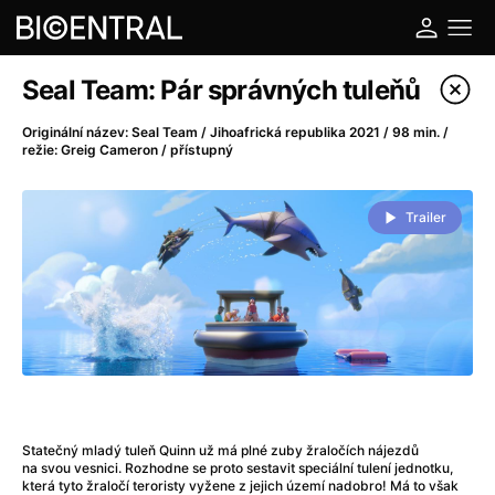
Katalog filmů
Seal Team: Pár správných tuleňů
Filtrovat program
Originální název: Seal Team / Jihoafrická republika 2021 / 98 min. /
režie: Greig Cameron / přístupný
A
-
Trailer
A do kuchyně!
(2022)
A je to tady zas!
(2026)
A máme, co jsme chtěli
(2023)
A pak přišla láska...
(2022)
Aalto: Architektura emocí
(2020)
ABBA: The Movie - Fan Event
(1977)
Ada
(2021)
Adam Ondra: Posunout hranice
(2022)
Statečný mladý tuleň Quinn už má plné zuby žraločích nájezdů
na svou vesnici. Rozhodne se proto sestavit speciální tulení jednotku,
Addamsova rodina 2
(2021)
která tyto žraločí teroristy vyžene z jejich území nadobro! Má to však