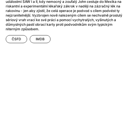
After Party
(2024)
událostmi SAW I a II, kdy nemocný a zoufalý John cestuje do Mexika na
riskantní a experimentální lékařský zákrok v naději na zázračný lék na
After: Odloučení
(2023)
rakovinu - jen aby zjistil, že celá operace je podvod s cílem podvést ty
After: Pouto
(2022)
nejzranitelnější. Vyzbrojen nově nalezeným cílem se nechvalně proslulý
sériový vrah vrací ke své práci a pomocí vychytralých, vyšinutých a
Aftersun
(2022)
důmyslných pastí obrací karty proti podvodníkům svým typickým
Agent 69 Jensen: Ve znamení štíra
(1977)
niterným způsobem.
Agent Čuník
(2024)
ČSFD
IMDB
Agenti štěstí
(2024)
Ahoj a díky!
(2025)
Air: Zrození legendy
(2023)
Akce Monaco
(2025)
Alibi na klíč: Den D
(2023)
Alita: Bojový Anděl
(2019)
Alma a Oskar
(2023)
Alpha
(2025)
Amatér
(2025)
Amélie z Montmartru
(2001)
Amerikánka
(2024)
AMOOSED: losí odysea
(2025)
Anakonda
(2025)