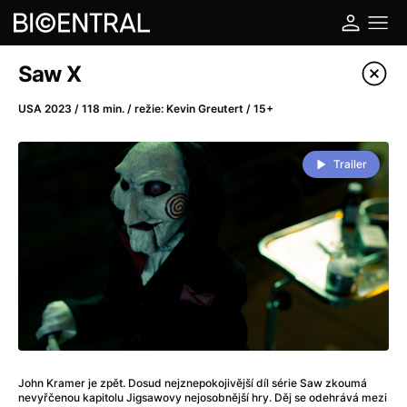
Katalog filmů
Saw X
Filtrovat program
USA 2023 / 118 min. / režie: Kevin Greutert / 15+
A
-
Trailer
A do kuchyně!
(2022)
A je to tady zas!
(2026)
A máme, co jsme chtěli
(2023)
A pak přišla láska...
(2022)
Aalto: Architektura emocí
(2020)
ABBA: The Movie - Fan Event
(1977)
Ada
(2021)
Adam Ondra: Posunout hranice
(2022)
John Kramer je zpět. Dosud nejznepokojivější díl série Saw zkoumá
Addamsova rodina 2
(2021)
nevyřčenou kapitolu Jigsawovy nejosobnější hry. Děj se odehrává mezi