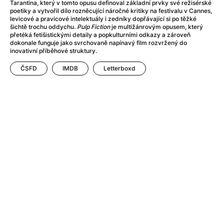
After Party
(2024)
Tarantina, který v tomto opusu definoval základní prvky své režisérské
poetiky a vytvořil dílo rozněcující náročné kritiky na festivalu v Cannes,
After: Odloučení
(2023)
levicové a pravicové intelektuály i zedníky dopřávající si po těžké
After: Pouto
(2022)
šichtě trochu oddychu.
Pulp Fiction
je multižánrovým opusem, který
přetéká fetišistickými detaily a popkulturními odkazy a zároveň
Aftersun
(2022)
dokonale funguje jako svrchovaně napínavý film rozvržený do
Agent 69 Jensen: Ve znamení štíra
(1977)
inovativní příběhové struktury.
Agent Čuník
(2024)
ČSFD
IMDB
Letterboxd
Agenti štěstí
(2024)
Ahoj a díky!
(2025)
Air: Zrození legendy
(2023)
Akce Monaco
(2025)
Alibi na klíč: Den D
(2023)
Alita: Bojový Anděl
(2019)
Alma a Oskar
(2023)
Alpha
(2025)
Amatér
(2025)
Amélie z Montmartru
(2001)
Amerikánka
(2024)
AMOOSED: losí odysea
(2025)
Anakonda
(2025)