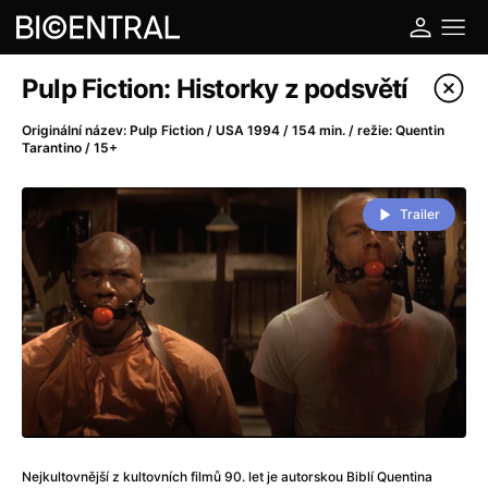
Katalog filmů
Pulp Fiction: Historky z podsvětí
Filtrovat program
Originální název: Pulp Fiction / USA 1994 / 154 min. / režie: Quentin
Tarantino / 15+
A
-
Trailer
A do kuchyně!
(2022)
A je to tady zas!
(2026)
A máme, co jsme chtěli
(2023)
A pak přišla láska...
(2022)
Aalto: Architektura emocí
(2020)
ABBA: The Movie - Fan Event
(1977)
Ada
(2021)
Adam Ondra: Posunout hranice
(2022)
Addamsova rodina 2
(2021)
Nejkultovnější z kultovních filmů 90. let je autorskou Biblí Quentina