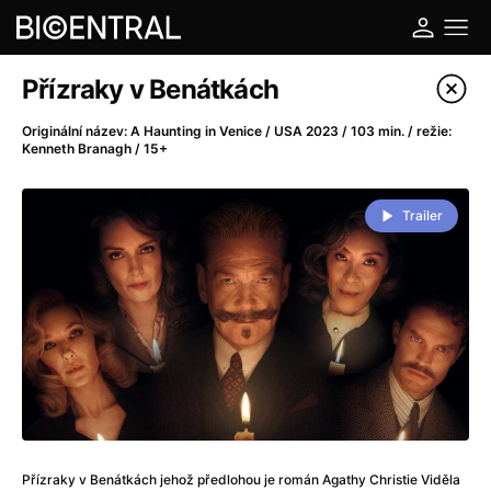
Katalog filmů
Přízraky v Benátkách
Filtrovat program
Originální název: A Haunting in Venice / USA 2023 / 103 min. / režie:
Kenneth Branagh / 15+
A
-
Trailer
A do kuchyně!
(2022)
A je to tady zas!
(2026)
A máme, co jsme chtěli
(2023)
A pak přišla láska...
(2022)
Aalto: Architektura emocí
(2020)
ABBA: The Movie - Fan Event
(1977)
Ada
(2021)
Adam Ondra: Posunout hranice
(2022)
Addamsova rodina 2
(2021)
Přízraky v Benátkách jehož předlohou je román Agathy Christie Viděla