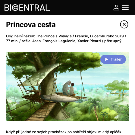
Katalog filmů
Princova cesta
Filtrovat program
Originální název: The Prince's Voyage / Francie, Lucembursko 2019 /
77 min. / režie: Jean-François Laguionie, Xavier Picard / přístupný
A
-
Trailer
A do kuchyně!
(2022)
A je to tady zas!
(2026)
A máme, co jsme chtěli
(2023)
A pak přišla láska...
(2022)
Aalto: Architektura emocí
(2020)
ABBA: The Movie - Fan Event
(1977)
Ada
(2021)
Adam Ondra: Posunout hranice
(2022)
Addamsova rodina 2
(2021)
Když při jedné ze svých procházek po pobřeží objeví mladý opičák