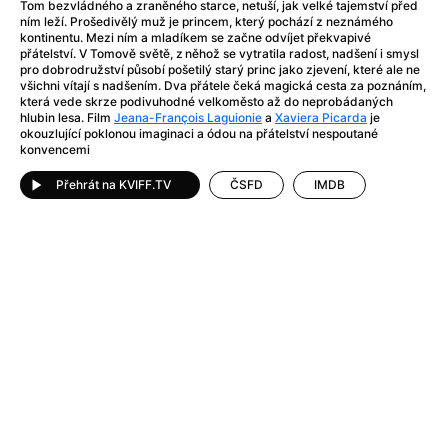
After Party
(2024)
Tom bezvládného a zraněného starce, netuší, jak velké tajemství před
ním leží. Prošedivělý muž je princem, který pochází z neznámého
After: Odloučení
(2023)
kontinentu. Mezi ním a mladíkem se začne odvíjet překvapivé
After: Pouto
(2022)
přátelství. V Tomově světě, z něhož se vytratila radost, nadšení i smysl
pro dobrodružství působí pošetilý starý princ jako zjevení, které ale ne
Aftersun
(2022)
všichni vítají s nadšením. Dva přátele čeká magická cesta za poznáním,
Agent 69 Jensen: Ve znamení štíra
(1977)
která vede skrze podivuhodné velkoměsto až do neprobádaných
hlubin lesa. Film
Jeana-François Laguionie
a
Xaviera Picarda
je
Agent Čuník
(2024)
okouzlující poklonou imaginaci a ódou na přátelství nespoutané
Agenti štěstí
(2024)
konvencemi
Ahoj a díky!
(2025)
Přehrát na KVIFF.TV
ČSFD
IMDB
Air: Zrození legendy
(2023)
Akce Monaco
(2025)
Alibi na klíč: Den D
(2023)
Alita: Bojový Anděl
(2019)
Alma a Oskar
(2023)
Alpha
(2025)
Amatér
(2025)
Amélie z Montmartru
(2001)
Amerikánka
(2024)
AMOOSED: losí odysea
(2025)
Anakonda
(2025)