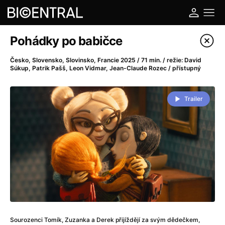
Katalog filmů
Pohádky po babičce
Filtrovat program
Česko, Slovensko, Slovinsko, Francie 2025 / 71 min. / režie: David
Súkup, Patrik Pašš, Leon Vidmar, Jean-Claude Rozec / přístupný
A
-
Trailer
A do kuchyně!
(2022)
A je to tady zas!
(2026)
A máme, co jsme chtěli
(2023)
A pak přišla láska...
(2022)
Aalto: Architektura emocí
(2020)
ABBA: The Movie - Fan Event
(1977)
Ada
(2021)
Adam Ondra: Posunout hranice
(2022)
Addamsova rodina 2
(2021)
Sourozenci Tomík, Zuzanka a Derek přijíždějí za svým dědečkem,