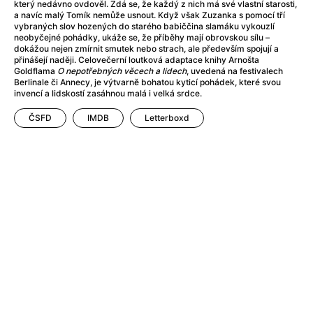
After Party
(2024)
který nedávno ovdověl. Zdá se, že každý z nich má své vlastní starosti,
a navíc malý Tomík nemůže usnout. Když však Zuzanka s pomocí tří
After: Odloučení
(2023)
vybraných slov hozených do starého babiččina slamáku vykouzlí
After: Pouto
(2022)
neobyčejné pohádky, ukáže se, že příběhy mají obrovskou sílu –
dokážou nejen zmírnit smutek nebo strach, ale především spojují a
Aftersun
(2022)
přinášejí naději. Celovečerní loutková adaptace knihy Arnošta
Agent 69 Jensen: Ve znamení štíra
(1977)
Goldflama
O nepotřebných věcech a lidech
, uvedená na festivalech
Berlinale či Annecy, je výtvarně bohatou kyticí pohádek, které svou
Agent Čuník
(2024)
invencí a lidskostí zasáhnou malá i velká srdce.
Agenti štěstí
(2024)
ČSFD
IMDB
Letterboxd
Ahoj a díky!
(2025)
Air: Zrození legendy
(2023)
Akce Monaco
(2025)
Alibi na klíč: Den D
(2023)
Alita: Bojový Anděl
(2019)
Alma a Oskar
(2023)
Alpha
(2025)
Amatér
(2025)
Amélie z Montmartru
(2001)
Amerikánka
(2024)
AMOOSED: losí odysea
(2025)
Anakonda
(2025)