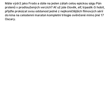
After Party
(2024)
Máte výdrž jako Frodo a dáte na jeden zátah celou epickou ságu Pán
After: Odloučení
(2023)
prstenů v prodloužených verzích? Ať už jste člověk, elf, trpaslík či hobit,
přijďte prokázat svou oddanost jedné z nejikoničtějších filmových sérií
After: Pouto
(2022)
do kina na celodenní maraton kompletní trilogie ověnčené mimo jiné 17
Aftersun
(2022)
Oscary.
Agent 69 Jensen: Ve znamení štíra
(1977)
Agent Čuník
(2024)
Agenti štěstí
(2024)
Ahoj a díky!
(2025)
Air: Zrození legendy
(2023)
Akce Monaco
(2025)
Alibi na klíč: Den D
(2023)
Alita: Bojový Anděl
(2019)
Alma a Oskar
(2023)
Alpha
(2025)
Amatér
(2025)
Amélie z Montmartru
(2001)
Amerikánka
(2024)
AMOOSED: losí odysea
(2025)
Anakonda
(2025)