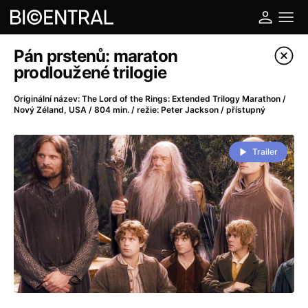
Katalog filmů
Pán prstenů: maraton
prodloužené trilogie
Filtrovat program
Originální název: The Lord of the Rings: Extended Trilogy Marathon /
Nový Zéland, USA / 804 min. / režie: Peter Jackson / přístupný
A
-
Trailer
A do kuchyně!
(2022)
A je to tady zas!
(2026)
A máme, co jsme chtěli
(2023)
A pak přišla láska...
(2022)
Aalto: Architektura emocí
(2020)
ABBA: The Movie - Fan Event
(1977)
Ada
(2021)
Adam Ondra: Posunout hranice
(2022)
Addamsova rodina 2
(2021)