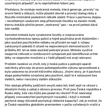
After Party
(2024)
uzavřených případů? Je tu neprůstřelné řešení: pes.
After: Odloučení
(2023)
Představa, že existuje nestranná metoda, která generuje „pravdu“ na
After: Pouto
(2022)
úrovni faktů a důkazů, může působit úlevně a provází dialog vědy a
filozofie minimálně posledních několik staletí. Práce s pachovou stopou
Aftersun
(2022)
– neviditelným souborem stop přítomnosti člověka na daném místě,
Agent 69 Jensen: Ve znamení štíra
(1977)
kterou dokáže přečíst jenom „nestranný“ pes – na první pohled dává
tuto naději.
Agent Čuník
(2024)
Agenti štěstí
(2024)
Samotná metoda byla vynalezena Sověty a rozpracována
východoněmeckou tajnou policií a hojně používána proti disidentům i
Ahoj a díky!
(2025)
jako součást psychického nátlaku na přiznání se např. k výlepu
Air: Zrození legendy
(2023)
zakázaných plakátů či účasti na nepovolených demonstracích. V
průběhu 80. let se stala součástí policejní praxe. Metoda využívá
Akce Monaco
(2025)
nesporné citlivosti a rozlišovacích schopností psů identifikovat určité
Alibi na klíč: Den D
(2023)
látky ve stopovém množství a v řadě případů má svoji relevanci.
Alita: Bojový Anděl
(2019)
Problém nastává ve chvíli, kdy ji česká justice a policejní aparát
nekriticky převzaly do praxe polistopadového výkonu spravedlnosti a
Alma a Oskar
(2023)
byla ustavena na úroveň klíčového důkazu. Jinými slovy, je-li pachová
Alpha
(2025)
stopa podezřelého označena jako pozitivní, stačí to k odsouzení bez
dalších, nebo i navzdory dalším důkazům.
Amatér
(2025)
Film sleduje příběhy justičních omylů nebo lidí, kteří sedí ve vězení s
Amélie z Montmartru
(2001)
dlouhými tresty a usilují o obnovu procesu. Proč jsou Česká republika a
Amerikánka
(2024)
Rusko státy, kde vás může pes poslat do vězení? Proč neexistují
případy znovuotevření pochybných rozsudků, i když o metodě
AMOOSED: losí odysea
(2025)
pachové stopy důvodně pochybují vědecké kapacity? Jak je možné, že
Anakonda
(2025)
je Česká republika globálním premiantem v počtu vyřešených vražd a