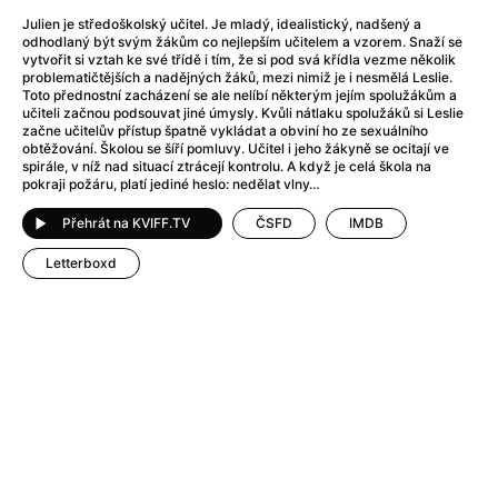
After Party
(2024)
Julien je středoškolský učitel. Je mladý, idealistický, nadšený a
After: Odloučení
(2023)
odhodlaný být svým žákům co nejlepším učitelem a vzorem. Snaží se
After: Pouto
(2022)
vytvořit si vztah ke své třídě i tím, že si pod svá křídla vezme několik
problematičtějších a nadějných žáků, mezi nimiž je i nesmělá Leslie.
Aftersun
(2022)
Toto přednostní zacházení se ale nelíbí některým jejím spolužákům a
Agent 69 Jensen: Ve znamení štíra
(1977)
učiteli začnou podsouvat jiné úmysly. Kvůli nátlaku spolužáků si Leslie
začne učitelův přístup špatně vykládat a obviní ho ze sexuálního
Agent Čuník
(2024)
obtěžování. Školou se šíří pomluvy. Učitel i jeho žákyně se ocitají ve
Agenti štěstí
(2024)
spirále, v níž nad situací ztrácejí kontrolu. A když je celá škola na
pokraji požáru, platí jediné heslo: nedělat vlny…
Ahoj a díky!
(2025)
Air: Zrození legendy
(2023)
Přehrát na KVIFF.TV
ČSFD
IMDB
Akce Monaco
(2025)
Letterboxd
Alibi na klíč: Den D
(2023)
Alita: Bojový Anděl
(2019)
Alma a Oskar
(2023)
Alpha
(2025)
Amatér
(2025)
Amélie z Montmartru
(2001)
Amerikánka
(2024)
AMOOSED: losí odysea
(2025)
Anakonda
(2025)