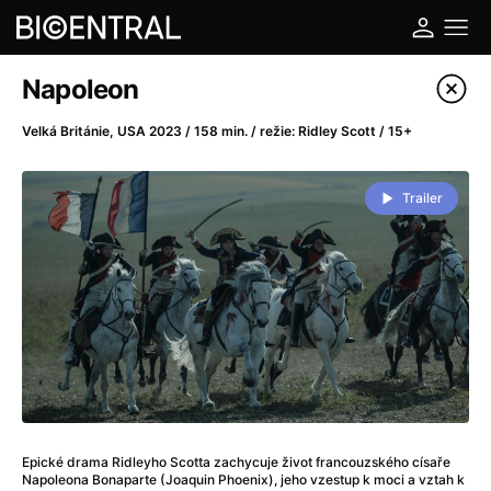
Katalog filmů
Napoleon
Filtrovat program
Velká Británie, USA 2023 / 158 min. / režie: Ridley Scott / 15+
A
-
Trailer
A do kuchyně!
(2022)
A je to tady zas!
(2026)
A máme, co jsme chtěli
(2023)
A pak přišla láska...
(2022)
Aalto: Architektura emocí
(2020)
ABBA: The Movie - Fan Event
(1977)
Ada
(2021)
Adam Ondra: Posunout hranice
(2022)
Epické drama Ridleyho Scotta zachycuje život francouzského císaře
Addamsova rodina 2
(2021)
Napoleona Bonaparte (Joaquin Phoenix), jeho vzestup k moci a vztah k