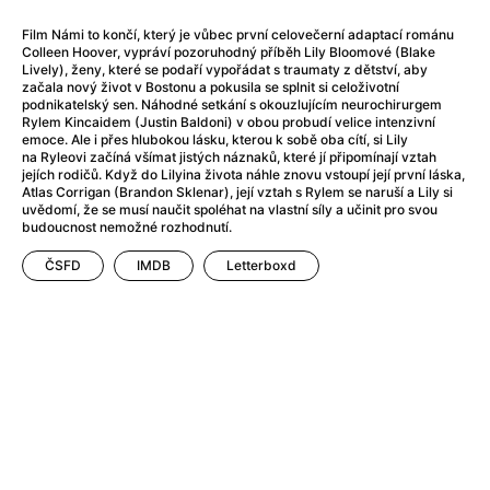
After Party
(2024)
After: Odloučení
(2023)
Film Námi to končí, který je vůbec první celovečerní adaptací románu
Colleen Hoover, vypráví pozoruhodný příběh Lily Bloomové (Blake
After: Pouto
(2022)
Lively), ženy, které se podaří vypořádat s traumaty z dětství, aby
Aftersun
(2022)
začala nový život v Bostonu a pokusila se splnit si celoživotní
podnikatelský sen. Náhodné setkání s okouzlujícím neurochirurgem
Agent 69 Jensen: Ve znamení štíra
(1977)
Rylem Kincaidem (Justin Baldoni) v obou probudí velice intenzivní
Agent Čuník
(2024)
emoce. Ale i přes hlubokou lásku, kterou k sobě oba cítí, si Lily
na Ryleovi začíná všímat jistých náznaků, které jí připomínají vztah
Agenti štěstí
(2024)
jejích rodičů. Když do Lilyina života náhle znovu vstoupí její první láska,
Ahoj a díky!
(2025)
Atlas Corrigan (Brandon Sklenar), její vztah s Rylem se naruší a Lily si
uvědomí, že se musí naučit spoléhat na vlastní síly a učinit pro svou
Air: Zrození legendy
(2023)
budoucnost nemožné rozhodnutí.
Akce Monaco
(2025)
Alibi na klíč: Den D
(2023)
ČSFD
IMDB
Letterboxd
Alita: Bojový Anděl
(2019)
Alma a Oskar
(2023)
Alpha
(2025)
Amatér
(2025)
Amélie z Montmartru
(2001)
Amerikánka
(2024)
AMOOSED: losí odysea
(2025)
Anakonda
(2025)