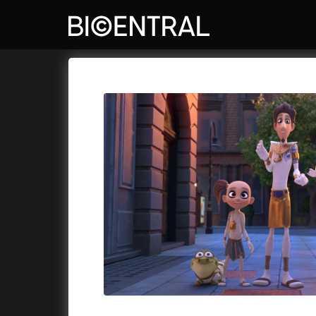
Katalog filmů
Bio Central
Cykly a
A
A do kuchyně!
(2022)
Air: Zro
A je to tady zas!
(2026)
Akce Mo