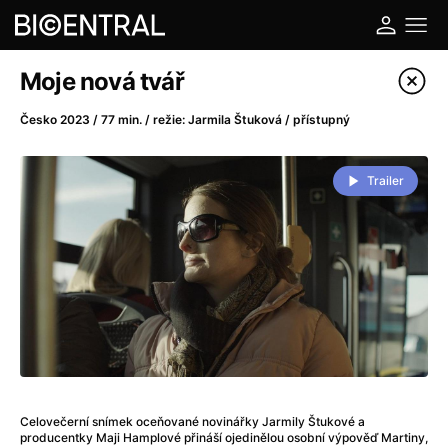
Katalog filmů
Moje nová tvář
Filtrovat program
Česko 2023 / 77 min. / režie: Jarmila Štuková / přístupný
A
-
Trailer
A do kuchyně!
(2022)
A je to tady zas!
(2026)
A máme, co jsme chtěli
(2023)
A pak přišla láska...
(2022)
Aalto: Architektura emocí
(2020)
ABBA: The Movie - Fan Event
(1977)
Ada
(2021)
Adam Ondra: Posunout hranice
(2022)
Celovečerní snímek oceňované novinářky Jarmily Štukové a
Addamsova rodina 2
(2021)
producentky Maji Hamplové přináší ojedinělou osobní výpověď Martiny,