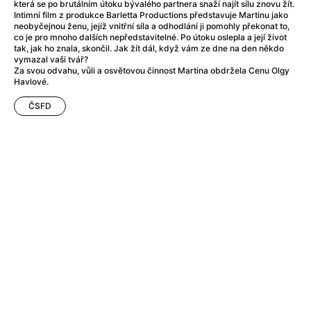
After Party
(2024)
která se po brutálním útoku bývalého partnera snaží najít sílu znovu žít.
Intimní film z produkce Barletta Productions představuje Martinu jako
After: Odloučení
(2023)
neobyčejnou ženu, jejíž vnitřní síla a odhodlání ji pomohly překonat to,
After: Pouto
(2022)
co je pro mnoho dalších nepředstavitelné. Po útoku oslepla a její život
tak, jak ho znala, skončil. Jak žít dál, když vám ze dne na den někdo
Aftersun
(2022)
vymazal vaši tvář?
Agent 69 Jensen: Ve znamení štíra
(1977)
Za svou odvahu, vůli a osvětovou činnost Martina obdržela Cenu Olgy
Havlové.
Agent Čuník
(2024)
Agenti štěstí
(2024)
ČSFD
Ahoj a díky!
(2025)
Air: Zrození legendy
(2023)
Akce Monaco
(2025)
Alibi na klíč: Den D
(2023)
Alita: Bojový Anděl
(2019)
Alma a Oskar
(2023)
Alpha
(2025)
Amatér
(2025)
Amélie z Montmartru
(2001)
Amerikánka
(2024)
AMOOSED: losí odysea
(2025)
Anakonda
(2025)