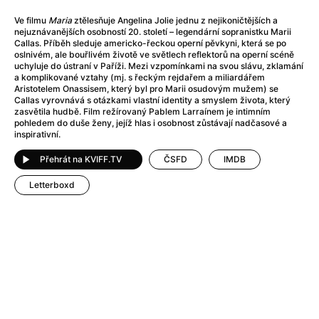
After Party
(2024)
After: Odloučení
(2023)
Ve filmu
Maria
ztělesňuje Angelina Jolie jednu z nejikoničtějších a
nejuznávanějších osobností 20. století – legendární sopranistku Marii
After: Pouto
(2022)
Callas. Příběh sleduje americko-řeckou operní pěvkyni, která se po
Aftersun
(2022)
oslnivém, ale bouřlivém životě ve světlech reflektorů na operní scéně
uchyluje do ústraní v Paříži. Mezi vzpomínkami na svou slávu, zklamání
Agent 69 Jensen: Ve znamení štíra
(1977)
a komplikované vztahy (mj. s řeckým rejdařem a miliardářem
Agent Čuník
(2024)
Aristotelem Onassisem, který byl pro Marii osudovým mužem) se
Callas vyrovnává s otázkami vlastní identity a smyslem života, který
Agenti štěstí
(2024)
zasvětila hudbě. Film režírovaný Pablem Larraínem je intimním
Ahoj a díky!
(2025)
pohledem do duše ženy, jejíž hlas i osobnost zůstávají nadčasové a
inspirativní.
Air: Zrození legendy
(2023)
Akce Monaco
(2025)
Přehrát na KVIFF.TV
ČSFD
IMDB
Alibi na klíč: Den D
(2023)
Letterboxd
Alita: Bojový Anděl
(2019)
Alma a Oskar
(2023)
Alpha
(2025)
Amatér
(2025)
Amélie z Montmartru
(2001)
Amerikánka
(2024)
AMOOSED: losí odysea
(2025)
Anakonda
(2025)