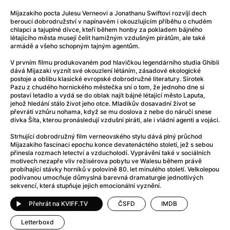
After Party
(2024)
Mijazakiho pocta Julesu Verneovi a Jonathanu Swiftovi rozvíjí dech
After: Odloučení
(2023)
beroucí dobrodružství v napínavém i okouzlujícím příběhu o chudém
After: Pouto
(2022)
chlapci a tajuplné dívce, kteří během honby za pokladem bájného
létajícího města musejí čelit hamižným vzdušným pirátům, ale také
Aftersun
(2022)
armádě a všeho schopným tajným agentům.
Agent 69 Jensen: Ve znamení štíra
(1977)
V prvním filmu produkovaném pod hlavičkou legendárního studia Ghibli
Agent Čuník
(2024)
dává Mijazaki vyznít své okouzlení létáním, zásadové ekologické
Agenti štěstí
(2024)
postoje a oblibu klasické evropské dobrodružné literatury. Sirotek
Pazu z chudého hornického městečka sní o tom, že jednoho dne si
Ahoj a díky!
(2025)
postaví letadlo a vydá se do oblak najít bájné létající město Laputa,
Air: Zrození legendy
(2023)
jehož hledání stálo život jeho otce. Mladíkův dosavadní život se
převrátí vzhůru nohama, když se mu doslova z nebe do náručí snese
Akce Monaco
(2025)
dívka Šíta, kterou pronásledují vzdušní piráti, ale i vládní agenti a vojáci.
Alibi na klíč: Den D
(2023)
Strhující dobrodružný film verneovského stylu dává plný průchod
Alita: Bojový Anděl
(2019)
Mijazakiho fascinaci epochu konce devatenáctého století, jež s sebou
Alma a Oskar
(2023)
přinesla rozmach letectví a vzducholodí. Vyprávění také v sociálních
motivech nezapře vliv režisérova pobytu ve Walesu během právě
Alpha
(2025)
probíhající stávky horníků v polovině 80. let minulého století. Velkolepou
Amatér
(2025)
podívanou umocňuje důmyslná barevná dramaturgie jednotlivých
sekvencí, která stupňuje jejich emocionální vyznění.
Amélie z Montmartru
(2001)
Amerikánka
(2024)
Přehrát na KVIFF.TV
ČSFD
IMDB
AMOOSED: losí odysea
(2025)
Letterboxd
Anakonda
(2025)