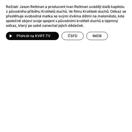
After Party
(2024)
Režisér Jason Reitman a producent Ivan Reitman uvádějí další kapitolu
After: Odloučení
(2023)
z původního příběhu Krotitelů duchů. Ve filmu Krotitelé duchů: Odkaz se
After: Pouto
(2022)
přestěhuje svobodná matka se svými dvěma dětmi na maloměsto, kde
společně objeví svoje spojení s původními krotiteli duchů a tajemný
Aftersun
(2022)
odkaz, který po sobě zanechal jejich dědeček.
Agent 69 Jensen: Ve znamení štíra
(1977)
Přehrát na KVIFF.TV
ČSFD
IMDB
Agent Čuník
(2024)
Agenti štěstí
(2024)
Ahoj a díky!
(2025)
Air: Zrození legendy
(2023)
Akce Monaco
(2025)
Alibi na klíč: Den D
(2023)
Alita: Bojový Anděl
(2019)
Alma a Oskar
(2023)
Alpha
(2025)
Amatér
(2025)
Amélie z Montmartru
(2001)
Amerikánka
(2024)
AMOOSED: losí odysea
(2025)
Anakonda
(2025)