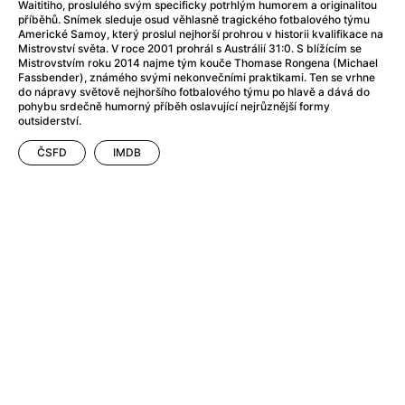
After Party
(2024)
Waititiho, proslulého svým specificky potrhlým humorem a originalitou
příběhů. Snímek sleduje osud věhlasně tragického fotbalového týmu
After: Odloučení
(2023)
Americké Samoy, který proslul nejhorší prohrou v historii kvalifikace na
After: Pouto
(2022)
Mistrovství světa. V roce 2001 prohrál s Austrálií 31:0. S blížícím se
Mistrovstvím roku 2014 najme tým kouče Thomase Rongena (Michael
Aftersun
(2022)
Fassbender), známého svými nekonvečními praktikami. Ten se vrhne
Agent 69 Jensen: Ve znamení štíra
(1977)
do nápravy světově nejhoršího fotbalového týmu po hlavě a dává do
pohybu srdečně humorný příběh oslavující nejrůznější formy
Agent Čuník
(2024)
outsiderství.
Agenti štěstí
(2024)
ČSFD
IMDB
Ahoj a díky!
(2025)
Air: Zrození legendy
(2023)
Akce Monaco
(2025)
Alibi na klíč: Den D
(2023)
Alita: Bojový Anděl
(2019)
Alma a Oskar
(2023)
Alpha
(2025)
Amatér
(2025)
Amélie z Montmartru
(2001)
Amerikánka
(2024)
AMOOSED: losí odysea
(2025)
Anakonda
(2025)