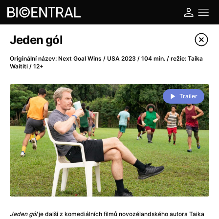
Katalog filmů
Jeden gól
Filtrovat program
Originální název: Next Goal Wins / USA 2023 / 104 min. / režie: Taika
Waititi / 12+
A
-
Trailer
A do kuchyně!
(2022)
A je to tady zas!
(2026)
A máme, co jsme chtěli
(2023)
A pak přišla láska...
(2022)
Aalto: Architektura emocí
(2020)
ABBA: The Movie - Fan Event
(1977)
Ada
(2021)
Adam Ondra: Posunout hranice
(2022)
Addamsova rodina 2
(2021)
Jeden gól
je další z komediálních filmů novozélandského autora Taika