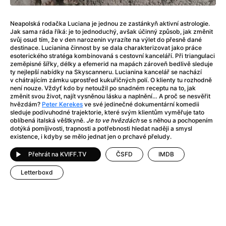
After Party
(2024)
After: Odloučení
(2023)
Neapolská rodačka Luciana je jednou ze zastánkyň aktivní astrologie.
After: Pouto
(2022)
Jak sama ráda říká: je to jednoduchý, avšak účinný způsob, jak změnit
Aftersun
(2022)
svůj osud tím, že v den narozenin vyrazíte na výlet do přesně dané
destinace. Lucianina činnost by se dala charakterizovat jako práce
Agent 69 Jensen: Ve znamení štíra
(1977)
esoterického stratéga kombinovaná s cestovní kanceláří. Při triangulaci
Agent Čuník
(2024)
zeměpisné šířky, délky a efemerid na mapách zároveň bedlivě sleduje
ty nejlepší nabídky na Skyscanneru. Lucianina kancelář se nachází
Agenti štěstí
(2024)
v chátrajícím zámku uprostřed kukuřičných polí. O klienty tu rozhodně
Ahoj a díky!
(2025)
není nouze. Vždyť kdo by netoužil po snadném receptu na to, jak
změnit svou život, najít vysněnou lásku a naplnění… A proč se nesvěřit
Air: Zrození legendy
(2023)
hvězdám?
Peter Kerekes
ve své jedinečné dokumentární komedii
Akce Monaco
(2025)
sleduje podivuhodné trajektorie, které svým klientům vyměřuje tato
oblíbená italská věštkyně.
Je to ve hvězdách
se s něhou a pochopením
Alibi na klíč: Den D
(2023)
dotýká pomíjivosti, trapnosti a potřebnosti hledat naději a smysl
Alita: Bojový Anděl
(2019)
existence, i kdyby se mělo jednat jen o prchavé přeludy.
Alma a Oskar
(2023)
Přehrát na KVIFF.TV
ČSFD
IMDB
Alpha
(2025)
Amatér
(2025)
Letterboxd
Amélie z Montmartru
(2001)
Amerikánka
(2024)
AMOOSED: losí odysea
(2025)
Anakonda
(2025)