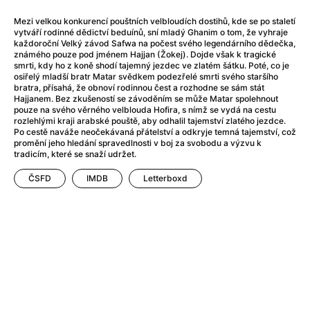
After Party
(2024)
After: Odloučení
(2023)
Mezi velkou konkurencí pouštních velbloudích dostihů, kde se po staletí
vytváří rodinné dědictví beduínů, sní mladý Ghanim o tom, že vyhraje
After: Pouto
(2022)
každoroční Velký závod Safwa na počest svého legendárního dědečka,
Aftersun
(2022)
známého pouze pod jménem Hajjan (Žokej). Dojde však k tragické
smrti, kdy ho z koně shodí tajemný jezdec ve zlatém šátku. Poté, co je
Agent 69 Jensen: Ve znamení štíra
(1977)
osiřelý mladší bratr Matar svědkem podezřelé smrti svého staršího
Agent Čuník
(2024)
bratra, přísahá, že obnoví rodinnou čest a rozhodne se sám stát
Hajjanem. Bez zkušeností se závoděním se může Matar spolehnout
Agenti štěstí
(2024)
pouze na svého věrného velblouda Hofira, s nímž se vydá na cestu
Ahoj a díky!
(2025)
rozlehlými kraji arabské pouště, aby odhalil tajemství zlatého jezdce.
Po cestě naváže neočekávaná přátelství a odkryje temná tajemství, což
Air: Zrození legendy
(2023)
promění jeho hledání spravedlnosti v boj za svobodu a výzvu k
Akce Monaco
(2025)
tradicím, které se snaží udržet.
Alibi na klíč: Den D
(2023)
ČSFD
IMDB
Letterboxd
Alita: Bojový Anděl
(2019)
Alma a Oskar
(2023)
Alpha
(2025)
Amatér
(2025)
Amélie z Montmartru
(2001)
Amerikánka
(2024)
AMOOSED: losí odysea
(2025)
Anakonda
(2025)