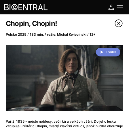
Katalog filmů
Chopin, Chopin!
Filtrovat program
Polsko 2025 / 133 min. / režie: Michal Kwiecinski / 12+
A
-
Trailer
A do kuchyně!
(2022)
A je to tady zas!
(2026)
A máme, co jsme chtěli
(2023)
A pak přišla láska...
(2022)
Aalto: Architektura emocí
(2020)
ABBA: The Movie - Fan Event
(1977)
Ada
(2021)
Adam Ondra: Posunout hranice
(2022)
Paříž, 1835 - město noblesy, večírků a velkých vášní. Do jeho lesku
Addamsova rodina 2
(2021)
vstupuje Frédéric Chopin, mladý klavírní virtuos, jehož hudba okouzluje