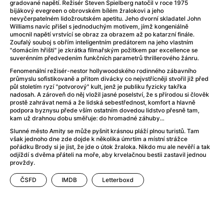
After Party
(2024)
gradované napětí. Režisér Steven Spielberg natočil v roce 1975
bijákový evegreen o obrovském bílém žralokovi a jeho
After: Odloučení
(2023)
nevyčerpatelném lidožroutském apetitu. Jeho dvorní skladatel John
After: Pouto
(2022)
Williams navíc přišel s jednoduchým motivem, jímž kongeniálně
umocnil napětí vrstvící se obraz za obrazem až po katarzní finále.
Aftersun
(2022)
Zoufalý souboj s obřím inteligentním predátorem na jeho vlastním
Agent 69 Jensen: Ve znamení štíra
(1977)
"domácím hřišti" je zkrátka filmařským požitkem par excellence se
suverénním předvedením funkčních parametrů thrillerového žánru.
Agent Čuník
(2024)
Fenomenální režisér-nestor hollywoodského rodinného zábavního
Agenti štěstí
(2024)
průmyslu sofistikovaně a přitom divácky co nejvstřícněji stvořil již před
Ahoj a díky!
(2025)
půl stoletím ryzí "potvorový" kult, jenž je publiku fyzicky takřka
nadosah. A zároveň do něj vložil jasné poselství, že s přírodou si člověk
Air: Zrození legendy
(2023)
prostě zahrávat nemá a že lidská sebestřednost, komfort a hlavně
Akce Monaco
(2025)
podpora byznysu přede vším ostatním dovedou lidstvo přesně tam,
kam už drahnou dobu směřuje: do hromadné záhuby...
Alibi na klíč: Den D
(2023)
Slunné město Amity se může pyšnit krásnou pláží plnou turistů. Tam
Alita: Bojový Anděl
(2019)
však jednoho dne zde dojde k několika úmrtím a místní strážce
Alma a Oskar
(2023)
pořádku Brody si je jist, že jde o útok žraloka. Nikdo mu ale nevěří a tak
odjíždí s dvěma přáteli na moře, aby krvelačnou bestii zastavil jednou
Alpha
(2025)
provždy.
Amatér
(2025)
Amélie z Montmartru
(2001)
ČSFD
IMDB
Letterboxd
Amerikánka
(2024)
AMOOSED: losí odysea
(2025)
Anakonda
(2025)