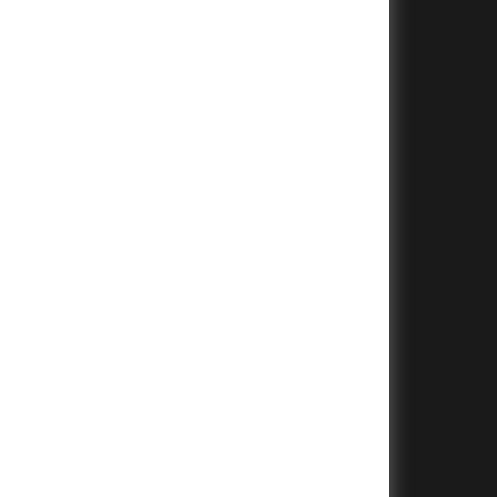
+
+
+
+