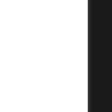
+
+
+
+