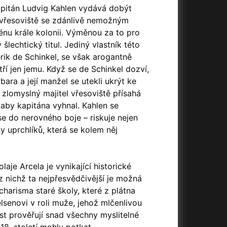
23)
Asteroid City
(2023)
apitán Ludvig Kahlen vydává dobýt
Ať prší
(2025)
 vřesoviště se zdánlivě nemožným
Atlas ptáků
(2021)
énu krále kolonii. Výměnou za to pro
Audience | NT Live
(2013)
šlechtický titul. Jediný vlastník této
Avatar
(2009)
rik de Schinkel, se však arogantně
(2023)
Avatar: Oheň a popel
(2025)
ří jen jemu. Když se de Schinkel dozví,
Avatar: The Way of Water
(2022)
ara a její manžel se utekli ukrýt ke
Až na konec světa
(2024)
 zlomyslný majitel vřesoviště přísahá
(2023)
Až na věky
(2024)
 aby kapitána vyhnal. Kahlen se
Až přijde kocour
(1963)
se do nerovného boje – riskuje nejen
)
Až vyjde měsíc
(2012)
iny uprchlíků, která se kolem něj
Až zařve lev
(2022)
Aznavour
(2024)
010)
laje Arcela je vynikající historické
z nichž ta nejpřesvědčivější je možná
charisma staré školy, které z plátna
lsenovi v roli muže, jehož mlčenlivou
t prověřují snad všechny myslitelné