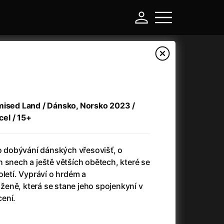
mised Land / Dánsko, Norsko 2023 /
cel / 15+
 o dobývání dánských vřesovišť, o
 snech a ještě větších obětech, které se
oletí. Vypráví o hrdém a
-
eně, která se stane jeho spojenkyní v
cení.
a
(2024)
Asterix a Obelix: Říše středu
(2023)
e
(2024)
Asterix: Sídliště bohů
(2015)