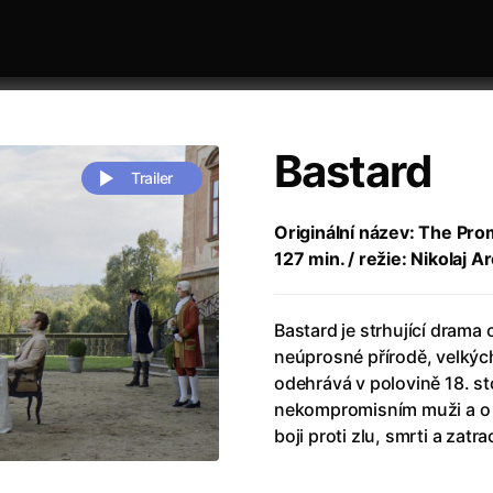
Bastard
Trailer
Originální název: The Pro
127 min. / režie: Nikolaj Ar
 festivaly
Řazení dle abecedy
Bastard je strhující drama
neúprosné přírodě, velkých
odehrává v polovině 18. st
nekompromisním muži a o ž
boji proti zlu, smrti a zatra
zení legendy
(2023)
Andrea Bocelli 30: Oslava jubile
naco
(2025)
Andrea Bocelli: Because I Believ