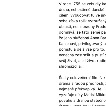
klíč: Den D
(2023)
Andy Warhol – americký sen
(20
V roce 1755 se zchudlý k
jový Anděl
(2019)
Aneta
(2024)
drsné, nehostinné dánské
skar
(2023)
Animale
(2024)
cílem: vybudovat tu ve jm
025)
Annette
(2021)
sebe získá tolik vytoužený 
2025)
Anora
(2024)
oblasti, nemilosrdný Frede
 Montmartru
(2001)
Ant-Man a Wasp: Quantumania
domnívá, že tato země pat
nka
(2024)
Antikrist
(2009)
že jeho služebná Anna Barb
: losí odysea
(2025)
Apokalypsa: Final Cut
(1979)
Kahlenovi, privilegovaný a
a
(2025)
Aquaman a ztracené království
pomstu a dělá vše pro to,
ti
(2015)
Architekt
(2025)
nenechá zastrašit a pustí 
e pádu
(2023)
Architektura ČSSR 58–89
(2024
svůj život, ale i život rod
ně
(2005)
Arco
(2025)
shromáždila.
ně 2
(2016)
Armand
(2024)
 vejce
(1985)
Arrietty ze světa půjčovníčků
(2
Šestý celovečerní film Niko
André Rieu's 2025 Maastricht Concert: Waltz the Night Away!
Arvéd
(2022)
(2025)
drama s řadou předností, 
nejméně překvapivá. Je jí 
vyzařuje díky Madsi Mikke
povahu a drsnou statečnos