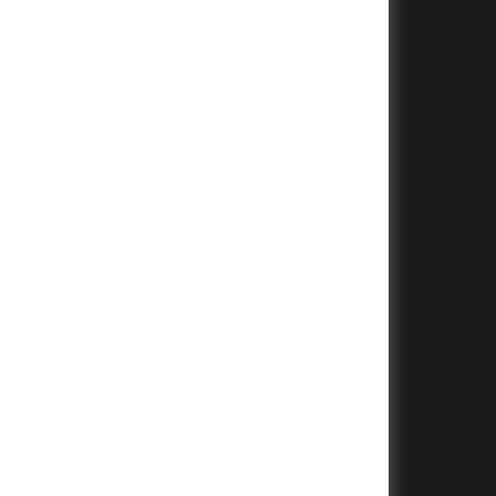
+
+
+
+