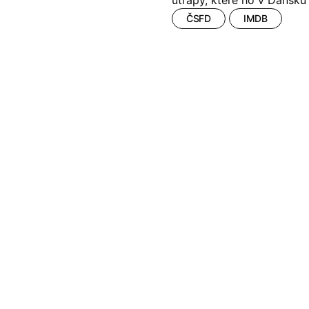
útrapy, které ho v Dánsku 
ČSFD
IMDB