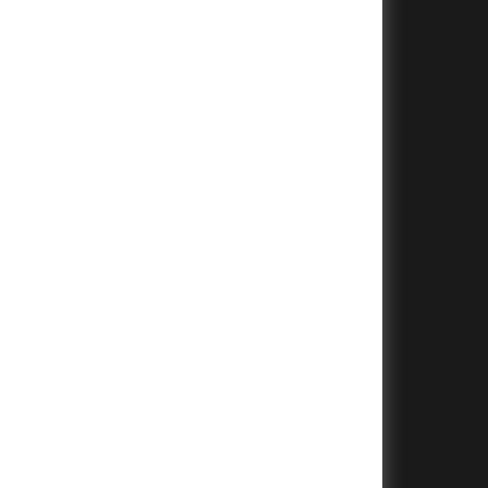
+
+
+
+