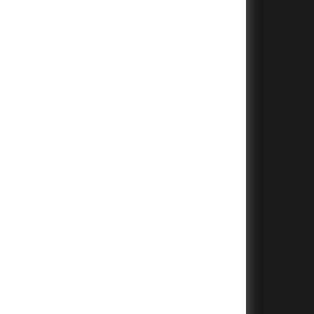
+
+
+
+
+