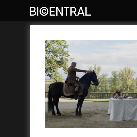
Katalog filmů
Bio Central
Cykly a
A
A do kuchyně!
(2022)
Air: Zro
A je to tady zas!
(2026)
Akce Mo