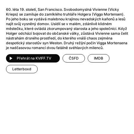
After Party
(2024)
After: Odloučení
(2023)
60. léta 19. století, San Francisco. Svobodomyslná Vivienne (Vicky
Krieps) se zamiluje do zamlklého truhláře Holgera (Viggo Mortensen).
After: Pouto
(2022)
Po jeho boku se vydává malebnou krajinou nevadských kaňonů a lesů
Aftersun
(2022)
najít svůj vysněný domov. Usídlí se v malém, zdánlivě klidném
městečku, které ovládá zkorumpovaný starosta a jeho společníci. Když
Agent 69 Jensen: Ve znamení štíra
(1977)
Holger odchází bojovat do občanské války, zůstává Vivienne sama čelit
Agent Čuník
(2024)
nástrahám drsného prostředí, do kterého vnáší chaos zejména
despotický starostův syn Weston. Druhý režijní počin Vigga Mortensena
Agenti štěstí
(2024)
je nadčasovou romancí dvou fatálně svéhlavých milenců.
Ahoj a díky!
(2025)
Air: Zrození legendy
(2023)
Přehrát na KVIFF.TV
ČSFD
IMDB
Akce Monaco
(2025)
Letterboxd
Alibi na klíč: Den D
(2023)
Alita: Bojový Anděl
(2019)
Alma a Oskar
(2023)
Alpha
(2025)
Amatér
(2025)
Amélie z Montmartru
(2001)
Amerikánka
(2024)
AMOOSED: losí odysea
(2025)
Anakonda
(2025)