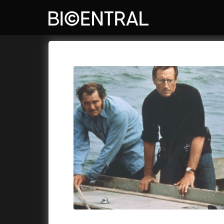
DOVOLENÁ V ČESKÉM 
Nová česká komedie pro celou rodinu.
Více
Bio Central
Cykly a
Zítra
21:00
Bio Central
Letní kino