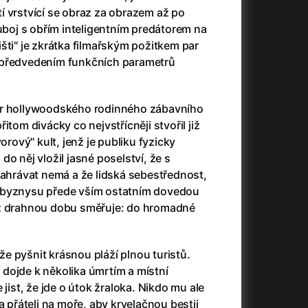
í vrstvící se obraz za obrazem až po
130 Kč
LETNÍ KIN©ENTRAL
ouboj s obřím inteligentním predátorem na
šti" je zkrátka filmařským požitkem par
 předvedením funkčních parametrů
or hollywoodského rodinného zábavního
itom divácky co nejvstřícněji stvořil již
orový" kult, jenž je publiku fyzicky
o něj vložil jasné poselství, že s
zahrávat nemá a že lidská sebestřednost,
 byznysu přede vším ostatním dovedou
už drahnou dobu směřuje: do hromadné
e pyšnit krásnou pláží plnou turistů.
dojde k několika úmrtím a místní
 jist, že jde o útok žraloka. Nikdo mu ale
a přáteli na moře, aby krvelačnou bestii