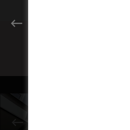
Buďte první, kdo ví o vš
Odebírejte náš pravideln