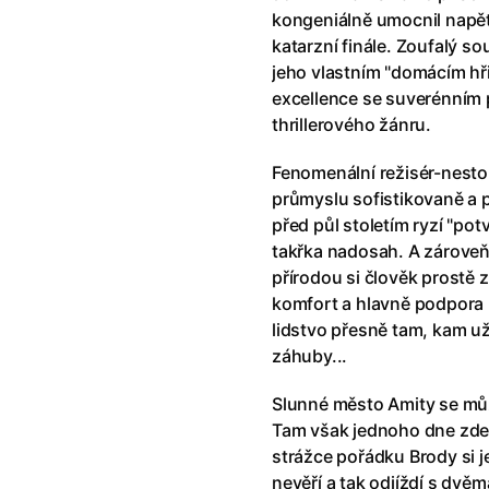
Sirat
kongeniálně umocnil napět
katarzní finále. Zoufalý s
jeho vlastním "domácím hři
excellence se suverénním
thrillerového žánru.
Celý program
Archiv programu
Fenomenální režisér-nest
průmyslu sofistikovaně a př
před půl stoletím ryzí "potv
takřka nadosah. A zároveň d
přírodou si člověk prostě 
rských
komfort a hlavně podpora
píře! 2001:
lidstvo přesně tam, kam 
záhuby...
ans, Psycho,
alších!
Slunné město Amity se můž
Tam však jednoho dne zde 
strážce pořádku Brody si je
nevěří a tak odjíždí s dvěm