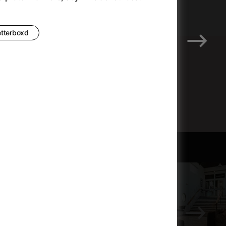
etterboxd
Odeslat