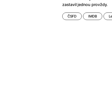
zastavil jednou provždy.
ČSFD
IMDB
L
ech novinkách.
ý newsletter.