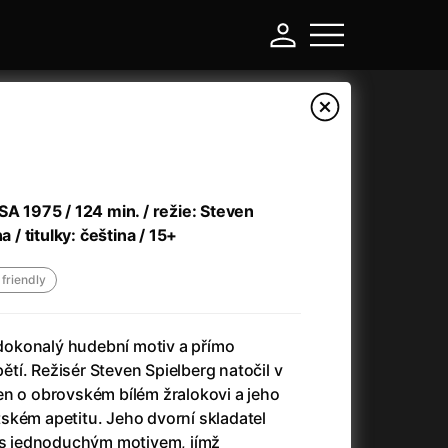
HOŘ
Pedro Alm
SA 1975 / 124 min. / režie: Steven
Více
a / titulky: čeština / 15+
 friendly
okonalý hudební motiv a přímo
í. Režisér Steven Spielberg natočil v
en o obrovském bílém žralokovi a jeho
130 Kč
ENG
LETNÍ KIN©ENTRAL
ském apetitu. Jeho dvorní skladatel
l s jednoduchým motivem, jímž