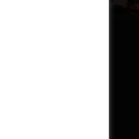
 minimálně půl hodiny před začátkem první projekce a
ku posledního představení. Před otevřením pokladny je
 na baru.