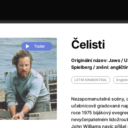
Čelisti
RÁJI
Trailer
Originální název: Jaws / U
Spielberg / znění: angličtin
LETNÍ KIN©ENTRAL
English
 festivaly
Řazení dle data
Nezapomenutelné scény, d
učebnicově gradované napět
roce 1975 bijákový evegre
Mamma Mia!
nevyčerpatelném lidožrout
John Williams navíc přiše